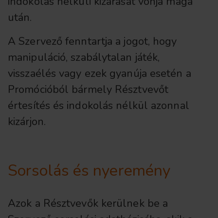
indokolás nélküli kizárását vonja maga
után.
A Szervező fenntartja a jogot, hogy
manipuláció, szabálytalan játék,
visszaélés vagy ezek gyanúja esetén a
Promócióból bármely Résztvevőt
értesítés és indokolás nélkül azonnal
kizárjon.
Sorsolás és nyeremény
Azok a Résztvevők kerülnek be a