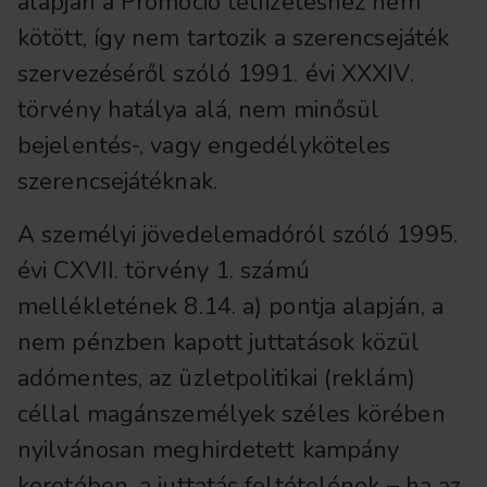
alapján a Promóció tétfizetéshez nem
kötött, így nem tartozik a szerencsejáték
szervezéséről szóló 1991. évi XXXIV.
törvény hatálya alá, nem minősül
bejelentés-, vagy engedélyköteles
szerencsejátéknak.
A személyi jövedelemadóról szóló 1995.
évi CXVII. törvény 1. számú
mellékletének 8.14. a) pontja alapján, a
nem pénzben kapott juttatások közül
adómentes, az üzletpolitikai (reklám)
céllal magánszemélyek széles körében
nyilvánosan meghirdetett kampány
keretében, a juttatás feltételének – ha az