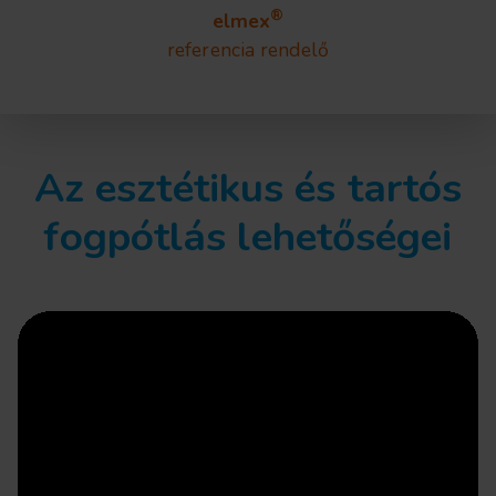
®
elmex
referencia rendelő
Az esztétikus és tartós
fogpótlás lehetőségei