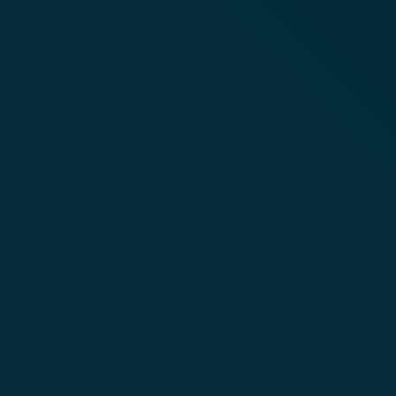
is!
Ne késlekedjen, jelentkezzen be
specialistánkhoz INGYENES konzul