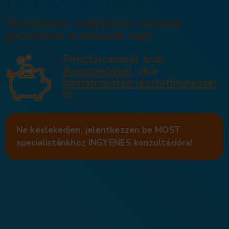
Fogpótlás lehet
Természetes, magabiztos moso
garantáltan észreveszik majd
Pénztárcabarát ára
Árgaranciával
, akár
kamatmentes részle