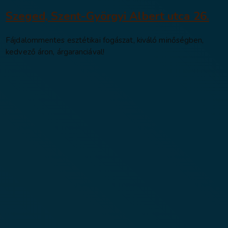
MindentMent re
Szeged, Szent-Györgyi Alber
Fájdalommentes esztétikai fogászat, kivál
kedvező áron, árgaranciával!