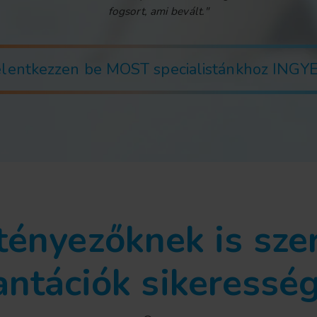
fogsort, ami bevált."
jelentkezzen be MOST specialistánkhoz INGYE
tényezőknek is sze
antációk sikeressé