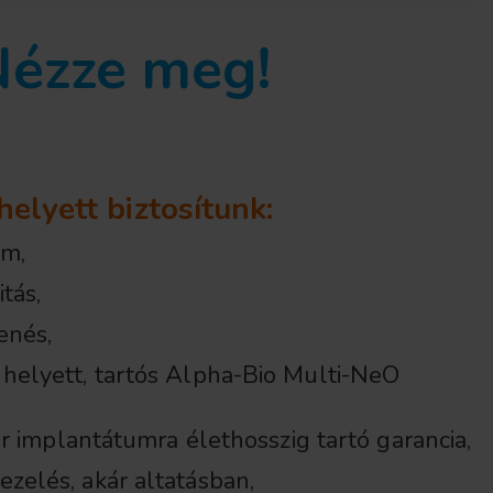
 Nézze meg!
helyett biztosítunk:
em,
tás,
enés,
helyett, tartós Alpha-Bio Multi-NeO
sor implantátumra élethosszig tartó garancia,
zelés, akár altatásban,