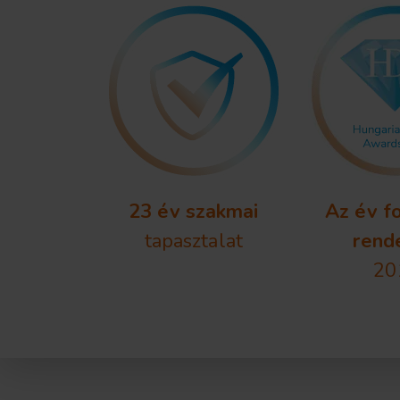
23 év szakmai
Az év f
tapasztalat
rend
20