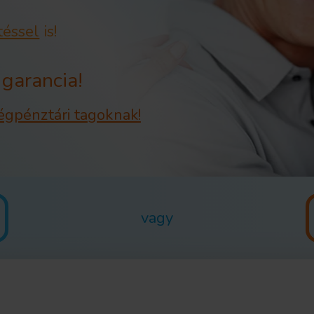
téssel
is!
garancia!
gpénztári tagoknak!
vagy