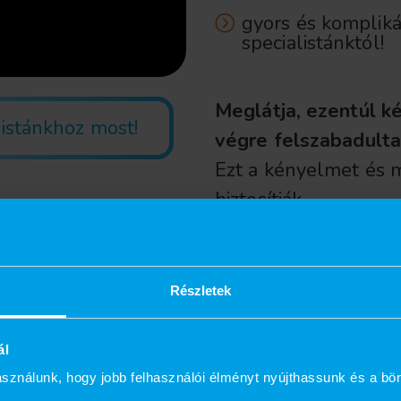
gyors és kompliká
specialistánktól!
Meglátja, ezentúl k
listánkhoz most!
végre felszabadulta
Ezt a kényelmet és 
biztosítják...
Részletek
ál
sználunk, hogy jobb felhasználói élményt nyújthassunk és a bö