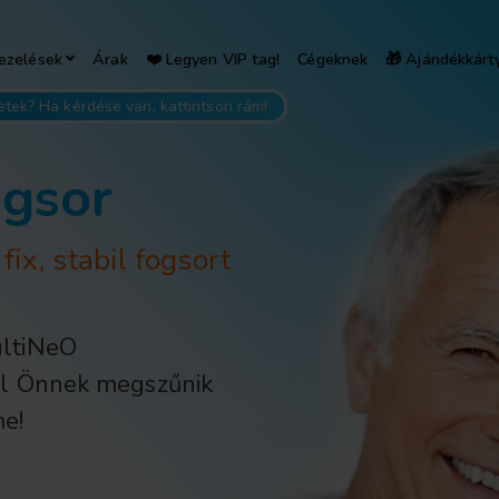
ezelések
Árak
❤️ Legyen VIP tag!
Cégeknek
🎁 Ajándékkárt
etek? Ha kérdése van, kattintson rám!
ogsor
ix, stabil fogsort
ultiNeO
al Önnek megszűnik
me!