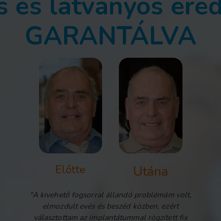
s és látványos er
GARANTÁLVA
Előtte
Utána
"A kivehető fogsorral állandó problémám volt,
elmozdult evés és beszéd közben, ezért
választottam az implantátummal rögzített fix