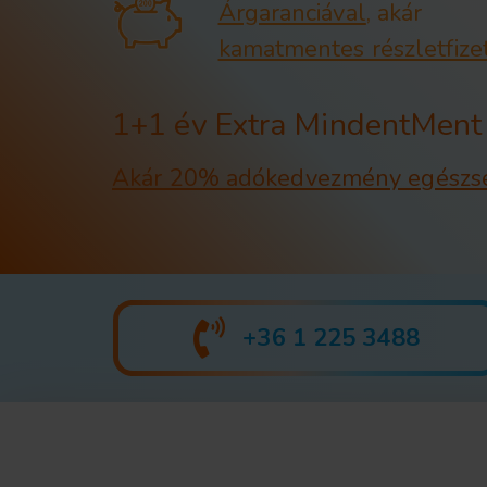
Árgaranciával
, akár
kamatmentes részletfize
1+1 év Extra MindentMent 
Akár 20% adókedvezmény egészsé
+36 1 225 3488