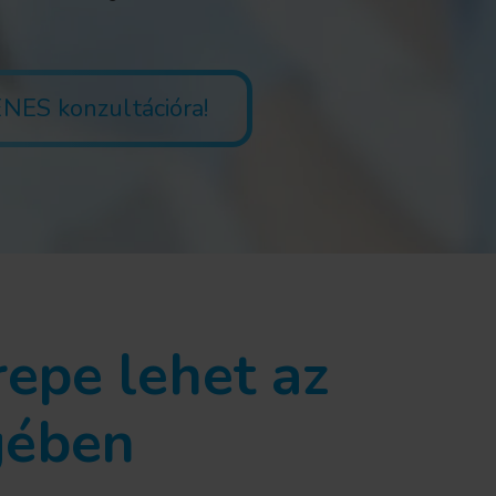
NES konzultációra!
repe lehet az
gében