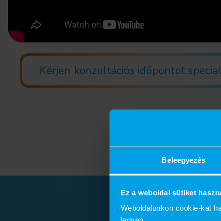
Kérjen konzultációs időpontot specia
Beleegyezés
Ez a weboldal sütiket haszn
Weboldalunkon cookie-kat ha
legyen.