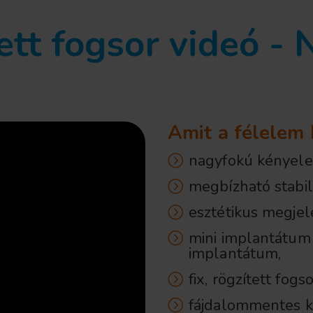
tett fogsor videó -
Amit a félelem 
nagyfokú kényel
megbízható stabili
esztétikus megjel
mini implantátum 
implantátum,
fix, rögzített fog
fájdalommentes ke