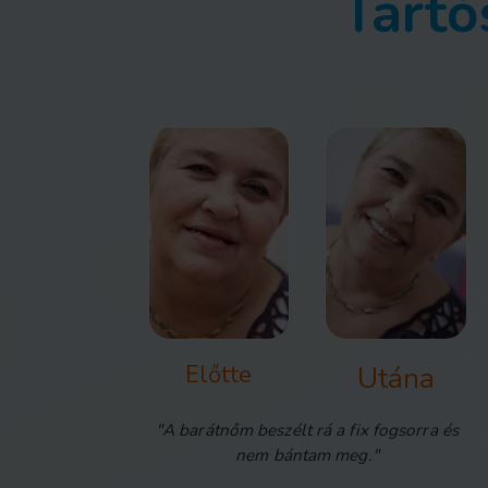
Tartó
Előtte
Utána
"A barátnőm beszélt rá a fix fogsorra és
nem bántam meg."