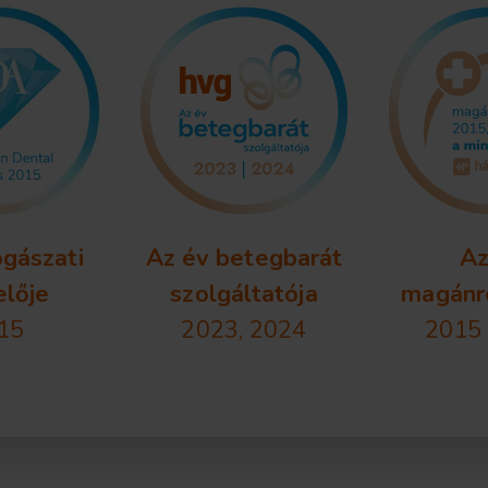
ogászati
Az év betegbarát
Az
elője
szolgáltatója
magánr
15
2023, 2024
2015 