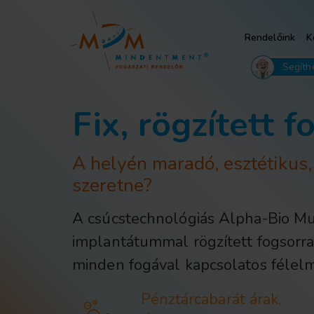
Rendelőink
K
Segíth
Fix, rögzített f
A helyén maradó, esztétikus, f
szeretne?
A csúcstechnológiás
Alpha-Bio M
implantátummal rögzített fogsorr
minden fogával kapcsolatos félel
Pénztárcabarát árak,