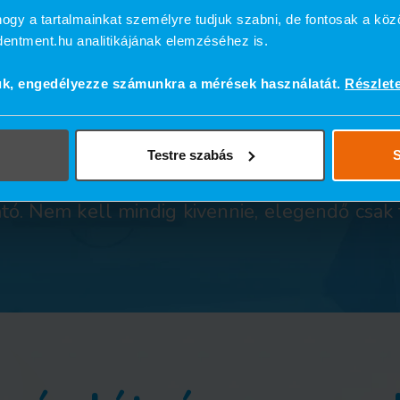
képzelje el a fix, r
ogy a tartalmainkat személyre tudjuk szabni, de fontosak a köz
ndentment.hu analitikájának elemzéséhez is.
fogsor használatát
ük, engedélyezze számunkra a mérések használatát.
Részlet
 implantátum, a felső fogívre
négy implantát
en kapcsolódik az elkészített fix, rögzített f
Testre szabás
S
a helyén maradjon, a tisztítás mégis kényelme
tó. Nem kell mindig kivennie, elegendő csak t