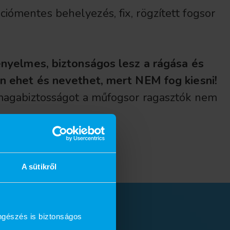
ciómentes behelyezés, fix, rögzített fogsor
ényelmes, biztonságos lesz a rágása és
n ehet és nevethet, mert NEM fog kiesni!
magabiztosságot a
műfogsor
ragasztók nem
A sütikről
ngészés is biztonságos