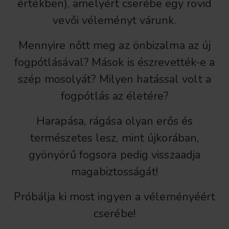
értékben), amelyért cserébe egy rövid
vevői véleményt várunk.
Mennyire nőtt meg az önbizalma az új
fogpótlásával? Mások is észrevették-e a
szép mosolyát? Milyen hatással volt a
fogpótlás az életére?
Harapása, rágása olyan erős és
természetes lesz, mint újkorában,
gyönyörű fogsora pedig visszaadja
magabiztosságát!
Próbálja ki most ingyen a véleményéért
cserébe!