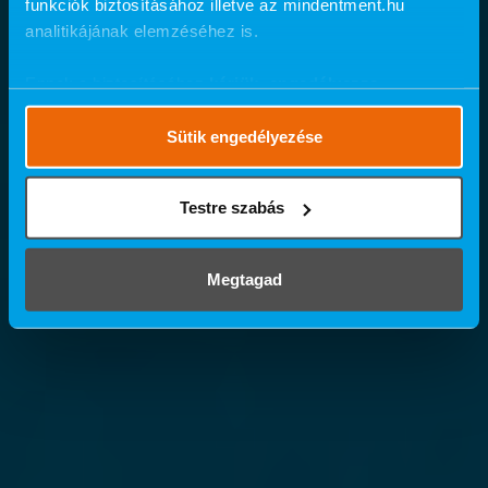
funkciók biztosításához illetve az mindentment.hu
analitikájának elemzéséhez is.
Ennek a biztosításához
kérjük, engedélyezze
számunkra a mérések használatát.
Részletes cookie
szabályzat
.
Sütik engedélyezése
Testre szabás
Megtagad