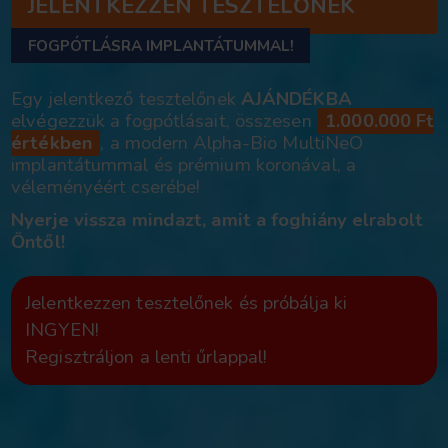
JELENTKEZZEN TESZTEL
FOGPÓTLÁSRA IMPLANTÁTUMMAL!
Egy jelentkező tesztelőnek
AJÁND
elvégezzük a fogpótlásait, összese
értékben
, a modern Alpha-Bio Mu
implantátummal és prémium koronáv