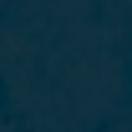
véleményéért cserébe!
Nyerje vissza mindazt, amit a fogh
Öntől!
Jelentkezzen tesztelőnek és próbál
INGYEN!
Regisztráljon a lenti űrlappal!