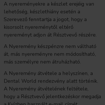
A nyereményekre a készlet erejéig van
lehetőség, készlethiány esetén a
Szerevező fenntartja a jogot, hogy a
kisorsolt nyereménytől eltérő
nyereményt adjon át Résztvevő részére.
A Nyeremény készpénzre nem váltható
át, más nyereményre nem módosítható,
más személyre nem átruházható.
A Nyeremény átvétele a helyszínen, a
Dental World rendezvény alatt történik.
A Nyeremény átvételének feltétele,
hogy a Résztvevő jelentkezéskor megadja
a Kvízben használt e-mail címét.