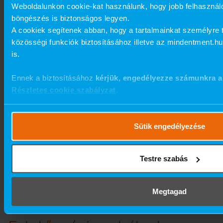
részvétel feltétele. A reklámok küldését
Weboldalunkon cookie-kat használunk, hogy jobb felhasznál
böngészés is biztonságos legyen.
a Résztvevő utólag megtilthatja.
A cookiek segítenek abban, hogy a tartalmainkat személyre t
közösségi funkciók biztosításához illetve az mindentment.h
A Résztvevő a Személyes Adatai
is.
kezeléséhez adott hozzájárulását
bármikor, bármilyen korlátozás vagy
Ennek a biztosításához
kérjük, engedélyezze számunkra a
Részletes cookie szabályzat
.
indokolás nélkül díjmentesen
visszavonhatja a Játékszervező alábbi e-
mail címére küldött e-mail útján:
Sütik engedélyezése
viktoria.kincses@mindentment.hu
vagy a
Szervező mindenkori székhelyére küldött
Testre szabás
postai levélben.
Megtagad