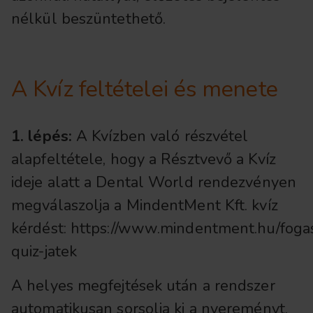
nélkül beszüntethető.
A Kvíz feltételei és menete
1. lépés:
A Kvízben való részvétel
alapfeltétele, hogy a Résztvevő a Kvíz
ideje alatt a Dental World rendezvényen
megválaszolja a MindentMent Kft. kvíz
kérdést: https://www.mindentment.hu/fog
quiz-jatek
A helyes megfejtések után a rendszer
automatikusan sorsolja ki a nyereményt.