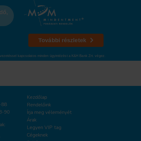
dő,
További részletek
mlavezetéssel kapcsolatos minden ügyintézést a K&H Bank Zrt. végez.
Kezdőlap
-88
Rendelőink
3-90
Írja meg véleményét
Árak
ak:
Legyen VIP tag
Cégeknek