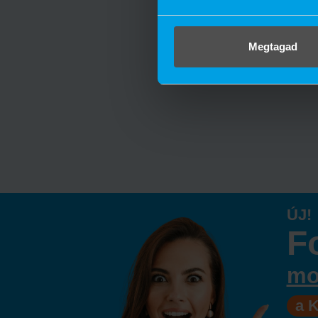
Megtagad
ÚJ!
F
mo
a 