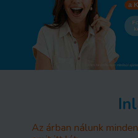
a 
Fo
k
Jelen hirdetés nem minősül ajánla
In
Az árban nálunk minden