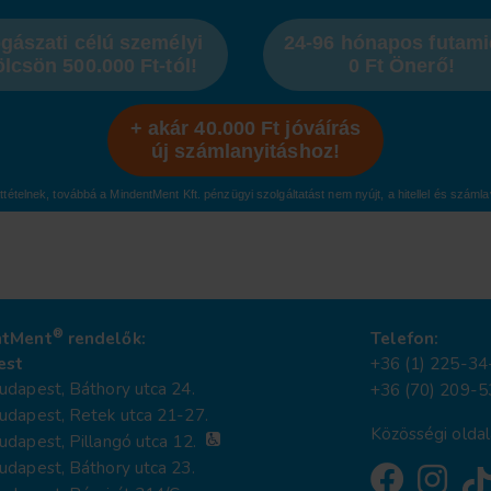
gászati célú személyi
24-96 hónapos futami
ölcsön 500.000 Ft-tól!
0 Ft Önerő!
+ akár 40.000 Ft jóváírás
új számlanyitáshoz!
ttételnek, továbbá a MindentMent Kft. pénzügyi szolgáltatást nem nyújt, a hitellel és szá
®
ntMent
rendelők:
Telefon:
est
+36 (1) 225-34
dapest, Báthory utca 24.
+36 (70) 209-5
udapest, Retek utca 21-27.
Közösségi oldal
dapest, Pillangó utca 12.
dapest, Báthory utca 23.