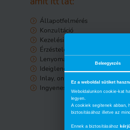
amit itt lát:
Állapotfelmérés
Konzultáció
Kezelési terv
Érzéstelenítés
Lenyomatvétel
Beleegyezés
Ideiglenes tömés
Inlay, onlay elkészítése és ber
Ez a weboldal sütiket haszn
Ingyenes kontrollok
Weboldalunkon cookie-kat ha
legyen.
A cookiek segítenek abban, h
biztosításához illetve az mi
Ennek a biztosításához
kérj