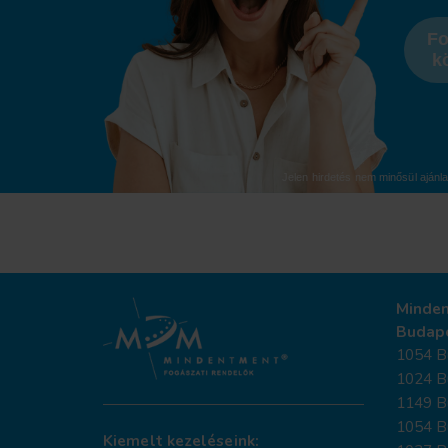
Fo
k
Jelen hirdetés nem minősül ajánla
Minde
Budap
1054 Bu
1024 B
1149 Bu
1054 Bu
Kiemelt kezeléseink: