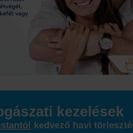
étvégét,
kefét vagy
ogászati kezelések
stantól
kedvező havi törleszté