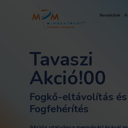
Rendelőink
K
Tavaszi
Akció!00
Fogkő-eltávolítás és
Fogfehérítés
Akciós utalványa megvásárlásával m