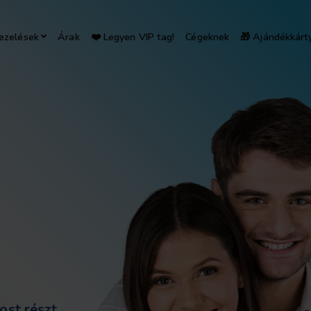
ezelések
Árak
❤️ Legyen VIP tag!
Cégeknek
🎁 Ajándékkárt
ost részt