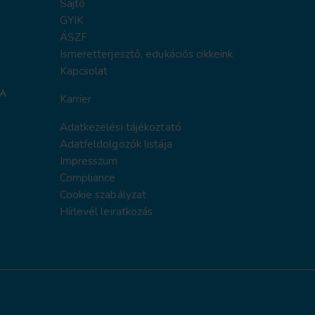
Sajtó
GYIK
ÁSZF
Ismeretterjesztő, edukációs cikkeink
Kapcsolat
Karrier
Adatkezelési tájékoztat
ó
Adatfeldolgozók listája
Impresszum
Compliance
Cookie szabályzat
Hírlevél leiratkozás