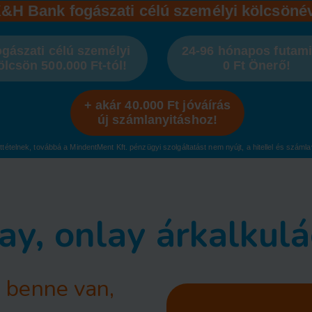
K&H Bank fogászati célú személyi kölcsönév
gászati célú személyi
24-96 hónapos futami
ölcsön 500.000 Ft-tól!
0 Ft Önerő!
+ akár 40.000 Ft jóváírás
új számlanyitáshoz!
ttételnek, továbbá a MindentMent Kft. pénzügyi szolgáltatást nem nyújt, a hitellel és szá
lay, onlay árkalkulá
 benne van,