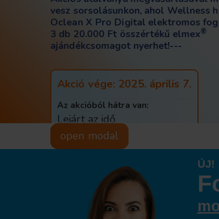
vesz sorsolásunkon, ahol Wellness h
Oclean X Pro Digital elektromos fog
®
3 db 20.000 Ft összértékű elmex
ajándékcsomagot nyerhet!---
Akció vége: 2025. április 7.
Az akcióból hátra van:
Lejárt az idő.
open modal
ÚJ!
F
mo