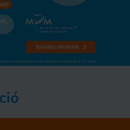
el!
dő,
További részletek
mlavezetéssel kapcsolatos minden ügyintézést a K&H Bank Zrt. végez.
ció