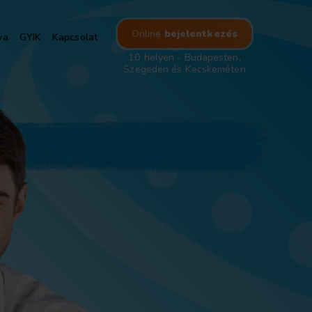
Online
bejelentkezés
ya
GYIK
Kapcsolat
10 helyen - Budapesten,
Szegeden és Kecskeméten