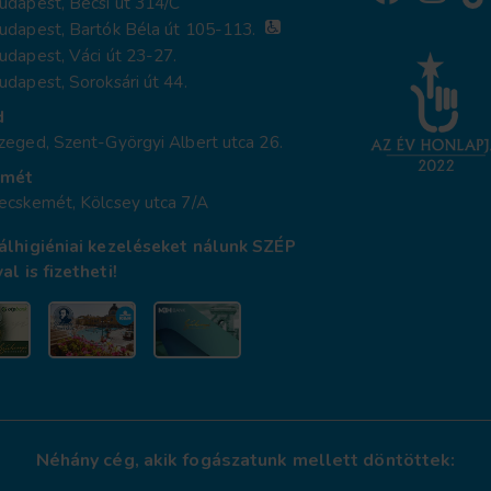
dapest, Bécsi út 314/C
udapest, Bartók Béla út 105-113.
dapest, Váci út 23-27.
dapest, Soroksári út 44.
d
eged, Szent-Györgyi Albert utca 26.
emét
ecskemét, Kölcsey utca 7/A
álhigiéniai kezeléseket nálunk SZÉP
al is fizetheti!
Néhány cég, akik fogászatunk mellett döntöttek: