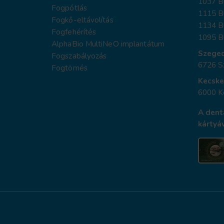
1037 Bu
Fogpótlás
1115 B
Fogkő-eltávolítás
1134 Bu
Fogfehérítés
1095 Bu
AlphaBio MultiNeO implantátum
Szege
Fogszabályozás
6726 Sz
Fogtömés
Kecsk
6000 K
A dent
kártyáv