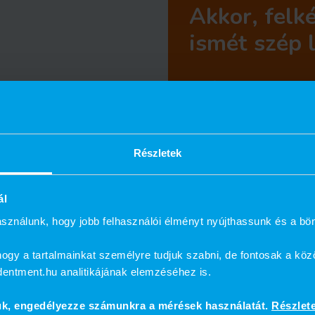
Akkor, felk
ismét szép 
Pénzt
Érz
Részletek
Ide
agasztása
Kon
ál
Inl
sználunk, hogy jobb felhasználói élményt nyújthassunk és a bö
cs
ogy a tartalmainkat személyre tudjuk szabni, de fontosak a köz
Inl
ndentment.hu analitikájának elemzéséhez is.
ked
ük, engedélyezze számunkra a mérések használatát.
Részlet
Árg