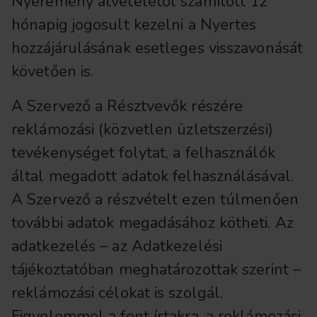
Nyeremény átvételétől számított 12
hónapig jogosult kezelni a Nyertes
hozzájárulásának esetleges visszavonását
követően is.
A Szervező a Résztvevők részére
reklámozási (közvetlen üzletszerzési)
tevékenységet folytat, a felhasználók
által megadott adatok felhasználásával.
A Szervező a részvételt ezen túlmenően
további adatok megadásához kötheti. Az
adatkezelés – az Adatkezelési
tájékoztatóban meghatározottak szerint –
reklámozási célokat is szolgál.
Figyelemmel a fent írtakra, a reklámozási