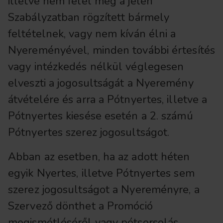
illetve nem felel meg a jelen
Szabályzatban rögzített bármely
feltételnek, vagy nem kíván élni a
Nyereményével, minden további értesítés
vagy intézkedés nélkül véglegesen
elveszti a jogosultságát a Nyeremény
átvételére és arra a Pótnyertes, illetve a
Pótnyertes kiesése esetén a 2. számú
Pótnyertes szerez jogosultságot.
Abban az esetben, ha az adott héten
egyik Nyertes, illetve Pótnyertes sem
szerez jogosultságot a Nyereményre, a
Szervező dönthet a Promóció
megismétléséről vagy pótsorsolás