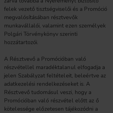
zárva továbbá a Nyereményt biztosító
felek vezető tisztségviselői és a Promóció
megvalósításában résztvevők
munkavállalói, valamint ezen személyek
Polgári Törvénykönyv szerinti
hozzátartozói.
A Résztvevő a Promócióban való
részvétellel maradéktalanul elfogadja a
jelen Szabályzat feltételeit, beleértve az
adatkezelési rendelkezéseket is. A
Résztvevő tudomásul veszi, hogy a
Promócióban való részvétel előtt az ő
kötelessége előzetesen tájékozódni a