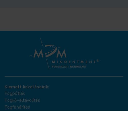
Kiemelt kezeléseink:
Fogpótlás
Fogkő-eltávolítás
Fogfehérítés
AlphaBio MultiNeO implantátum
Fogszabályozás
Fogtömés