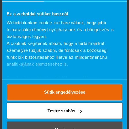
Ez a weboldal sütiket használ
Weboldalunkon cookie-kat használunk, hogy jobb
felhasználói élményt nyújthassunk és a böngészés is
biztonságos legyen.
A cookiek segítenek abban, hogy a tartalmainkat
személyre tudjuk szabni, de fontosak a közösségi
funkciók biztosításához illetve az mindentment.hu
analitikájának elemzéséhez is.
Ennek a biztosításához
kérjük, engedélyezze
számunkra a mérések használatát.
Részletes cookie
szabályzat
.
Sütik engedélyezése
Testre szabás