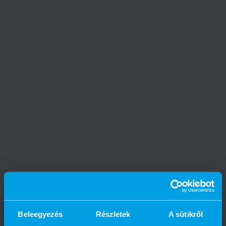
Beleegyezés
Részletek
A sütikről