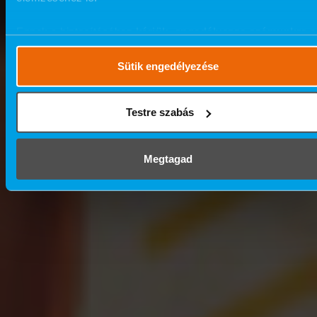
Ennek a biztosításához
kérjük, engedélyezze számunkra a
mérések használatát.
Részletes cookie szabályzat
.
Sütik engedélyezése
Testre szabás
Megtagad