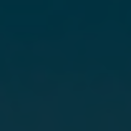
Professzionális fehér fogtömés akciós
49.600 Ft
helyett, most csak 29.000 Ft.
Akciónk a nyár folyamán érvényes!
Jelentkezzen be most díjmentes konzult
használja ki az akár 40%-os vissza nem 
kedvezményt!