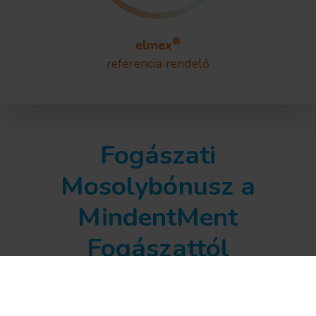
®
elmex
referencia rendelő
Fogászati
Mosolybónusz a
MindentMent
Fogászattól