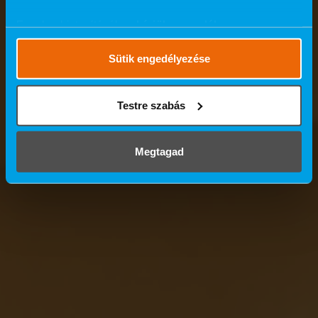
Ennek a biztosításához
kérjük, engedélyezze
számunkra a mérések használatát.
Részletes cookie
szabályzat
.
Sütik engedélyezése
Testre szabás
Megtagad