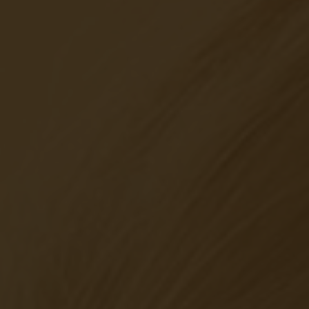
ajándékutalvány-füz
Fogászat
Mosolybón
Utalványfüze
TÖLTSE LE MOST AJÁNDÉ