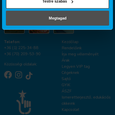
Testre szabás
A dentálhigiéniai kezeléseket nálunk SZÉP kártyával is
fizetheti!
Megtagad
Telefon:
Kezdőlap
+36 (1) 225-34-88
Rendelőink
+36 (70) 209-53-90
Írja meg véleményét
Árak
Közösségi oldalak:
Legyen VIP tag
Cégeknek
Sajtó
GYIK
ÁSZF
Ismeretterjesztő, edukációs
cikkeink
Kapcsolat