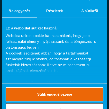
Fogfehérítés
AlphaBio MultiNeO implantátum
Beleegyezés
Részletek
A sütikről
Fogszabályozás
Fogtömés
®
MindentMent
rendelők:
Ez a weboldal sütiket használ
Budapest
Weboldalunkon cookie-kat használunk, hogy jobb
1054 Budapest, Báthory utca 24.
felhasználói élményt nyújthassunk és a böngészés is
1024 Budapest, Retek utca 21-27.
biztonságos legyen.
1149 Budapest, Pillangó utca 12.
A cookiek segítenek abban, hogy a tartalmainkat
1054 Budapest, Báthory utca 23.
személyre tudjuk szabni, de fontosak a közösségi
1037 Budapest, Bécsi út 314/C
funkciók biztosításához illetve az mindentment.hu
1115 Budapest, Bartók Béla út 105-113.
analitikájának elemzéséhez is.
1134 Budapest, Váci út 23-27.
1095 Budapest, Soroksári út 44.
Ennek a biztosításához
kérjük, engedélyezze
Szeged
számunkra a mérések használatát.
Részletes cookie
6726 Szeged, Szent-Györgyi Albert utca 26.
szabályzat
.
Sütik engedélyezése
Kecskemét
6000 Kecskemét, Kölcsey utca 7/A