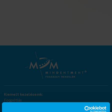
Kiemelt kezeléseink:
Fogpótlás
Fogkő-eltávolítás