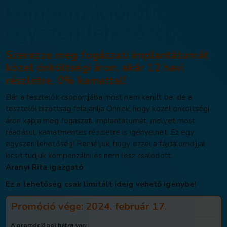
Tájékoztatás
kompenzációról!
e
gyszeri lehetős
Szerezze meg fogászati impl
közel önköltségi áron, akár 12
részletre, 0% kamattal!