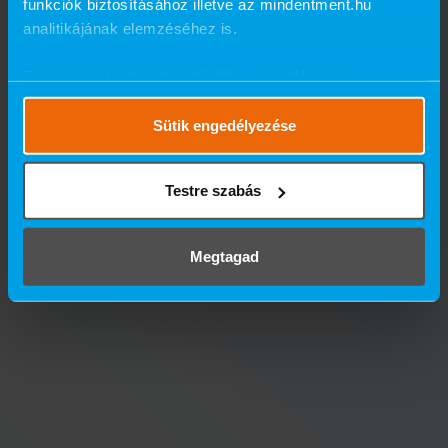
funkciók biztosításához illetve az mindentment.hu
analitikájának elemzéséhez is.
Ennek a biztosításához
kérjük, engedélyezze
számunkra a mérések használatát.
Részletes cookie
szabályzat
.
Sütik engedélyezése
Testre szabás
Megtagad