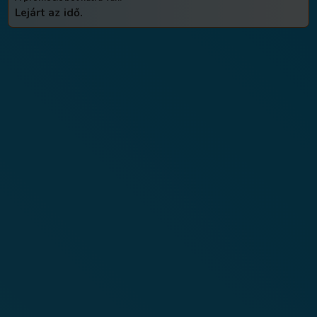
Bár a tesztelők csoportjába most nem kerül
tesztelői bizottság felajánlja Önnek, hogy k
áron kapja meg fogászati implantátumát, m
ráadásul, kamatmentes részletre is igényelh
egyszeri lehetőség! Reméljük, hogy ezzel a 
kicsit tudjuk kompenzálni és nem lesz csalód
Aranyi Rita igazgató
Ez a lehetőség csak limitált ideig vehet
Promóció vége: 2024. február 1
A promócióból hátra van:
Lejárt az idő.