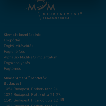
Kiemelt kezeléseink:
Fogpótlás
Fogkő-eltávolítás
Fogfehérítés
AlphaBio MultiNeO implantátum
Fogszabályozás
Fogtömés
®
MindentMent
rendelők:
Budapest
1054 Budapest, Báthory utca 24.
1024 Budapest, Retek utca 21-27.
1149 Budapest, Pillangó utca 12.
1054 Budapest, Báthory utca 23.