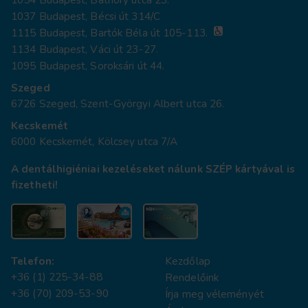
1037 Budapest, Bécsi út 314/C
1115 Budapest, Bartók Béla út 105-113.
1134 Budapest, Váci út 23-27.
1095 Budapest, Soroksári út 44.
Szeged
6726 Szeged, Szent-Györgyi Albert utca 26.
Kecskemét
6000 Kecskemét, Kölcsey utca 7/A
A dentálhigiéniai kezeléseket nálunk SZÉP kártyával is
fizetheti!
Telefon:
Kezdőlap
+36 (1) 225-34-88
Rendelőink
+36 (70) 209-53-90
Írja meg véleményét