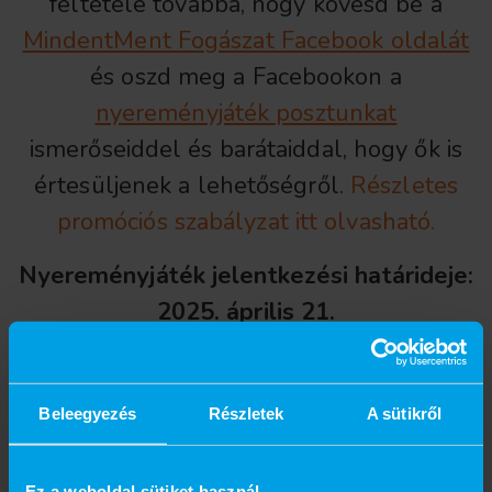
feltétele továbbá, hogy kövesd be a
MindentMent Fogászat Facebook oldalát
és oszd meg a Facebookon a
nyereményjáték posztunkat
ismerőseiddel és barátaiddal, hogy ők is
értesüljenek a lehetőségről.
Részletes
promóciós szabályzat itt olvasható.
Nyereményjáték jelentkezési határideje:
2025. április 21.
Sorsolás: 2025. április 23.
Beleegyezés
Részletek
A sütikről
Ez a weboldal sütiket használ