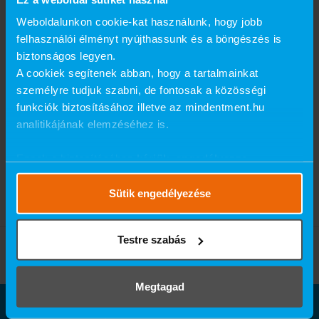
Weboldalunkon cookie-kat használunk, hogy jobb
felhasználói élményt nyújthassunk és a böngészés is
biztonságos legyen.
A cookiek segítenek abban, hogy a tartalmainkat
személyre tudjuk szabni, de fontosak a közösségi
funkciók biztosításához illetve az mindentment.hu
analitikájának elemzéséhez is.
Ennek a biztosításához
kérjük, engedélyezze
számunkra a mérések használatát.
Részletes cookie
szabályzat
.
Sütik engedélyezése
Testre szabás
Megtagad