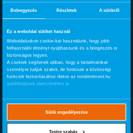
Fogfehérítés
Beleegyezés
Részletek
A sütikről
AlphaBio MultiNeO implantátum
Fogszabályozás
Fogtömés
Ez a weboldal sütiket használ
®
MindentMent
rendelők:
Weboldalunkon cookie-kat használunk, hogy jobb
Budapest
felhasználói élményt nyújthassunk és a böngészés is
1054 Budapest, Báthory utca 24.
biztonságos legyen.
1024 Budapest, Retek utca 21-27.
A cookiek segítenek abban, hogy a tartalmainkat
1149 Budapest, Pillangó utca 12.
személyre tudjuk szabni, de fontosak a közösségi
1054 Budapest, Báthory utca 23.
funkciók biztosításához illetve az mindentment.hu
1037 Budapest, Bécsi út 314/C
analitikájának elemzéséhez is.
1115 Budapest, Bartók Béla út 105-113.
1134 Budapest, Váci út 23-27.
1095 Budapest, Soroksári út 44.
Ennek a biztosításához
kérjük, engedélyezze
számunkra a mérések használatát.
Részletes cookie
Szeged
szabályzat
.
Sütik engedélyezése
6726 Szeged, Szent-Györgyi Albert utca 26.
Kecskemét
6000 Kecskemét, Kölcsey utca 7/A
Testre szabás