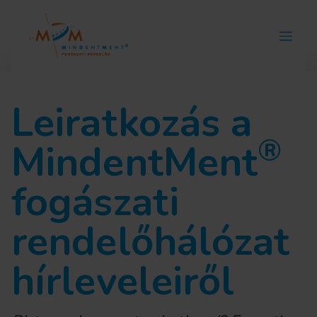
Leiratkozás a
®
MindentMent
fogászati
rendelőhálózat
hírleveleiről