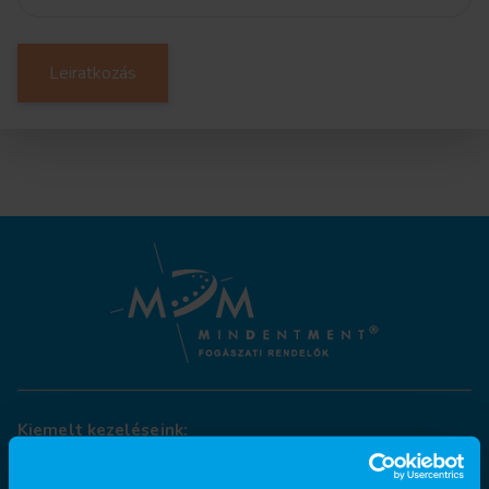
Leiratkozás
Kiemelt kezeléseink:
Fogpótlás
Fogkő-eltávolítás