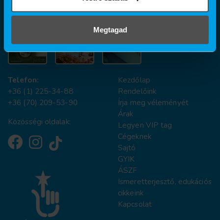
A dentálhigiéniai kezeléseket nálunk SZÉP kártyával is
fizetheti!
Megtagad
Telefon:
Kezdőlap
+36 (1) 225-34-88
Rendelőink
+36 (70) 209-53-90
Írja meg véleményét
Árak
Közösségi oldalak:
Legyen VIP tag
Cégeknek
Sajtó
GYIK
ÁSZF
Ismeretterjesztő, edukációs
cikkeink
Kapcsolat