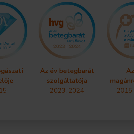
ogászati
Az év betegbarát
Az
elője
szolgáltatója
magánr
15
2023, 2024
2015 