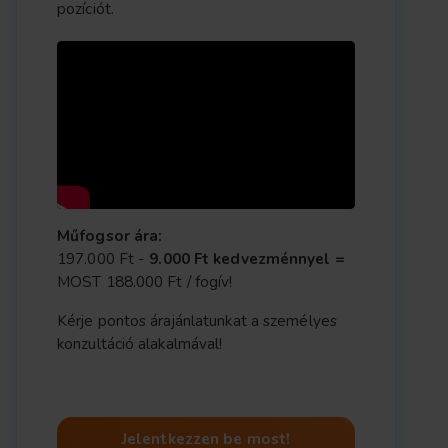
pozíciót.
Műfogsor ára:
197.000 Ft -
9.000 Ft kedvezménnyel =
MOST 188.000 Ft / fogív!
Kérje pontos árajánlatunkat a személyes
konzultáció alakalmával!
Jelentkezzen be most!