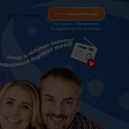
Online
bejelentkezés
ya
GYIK
Kapcsolat
10 helyen - Budapesten,
Szegeden és Kecskeméten