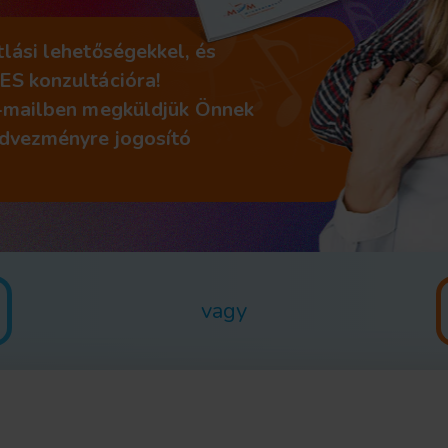
lási lehetőségekkel, és
ES konzultációra!
e-mailben megküldjük Önnek
edvezményre jogosító
vagy