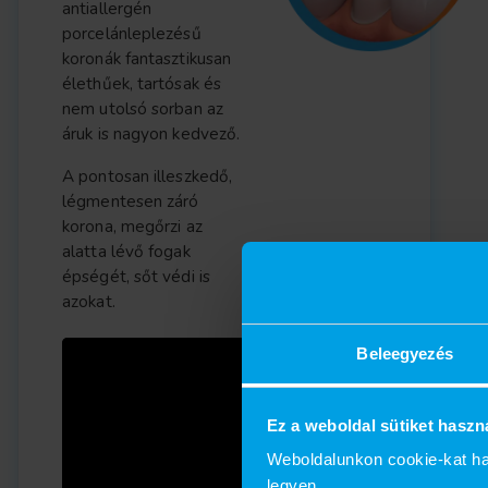
antiallergén
porcelánleplezésű
koronák fantasztikusan
élethűek, tartósak és
nem utolsó sorban az
áruk is nagyon kedvező.
A pontosan illeszkedő,
légmentesen záró
korona, megőrzi az
alatta lévő fogak
épségét, sőt védi is
azokat.
Beleegyezés
Ez a weboldal sütiket haszn
Weboldalunkon cookie-kat ha
legyen.