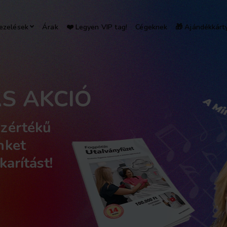
ezelések
Árak
❤️ Legyen VIP tag!
Cégeknek
🎁 Ajándékkárt
S AKCIÓ
zértékű
nket
karítást!