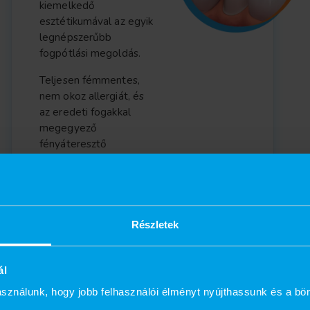
kiemelkedő
esztétikumával az egyik
legnépszerűbb
fogpótlási megoldás.
Teljesen fémmentes,
nem okoz allergiát, és
az eredeti fogakkal
megegyező
fényáteresztő
képességének
köszönhetően
fantasztikusan élethű.
Részletek
ál
sználunk, hogy jobb felhasználói élményt nyújthassunk és a bö