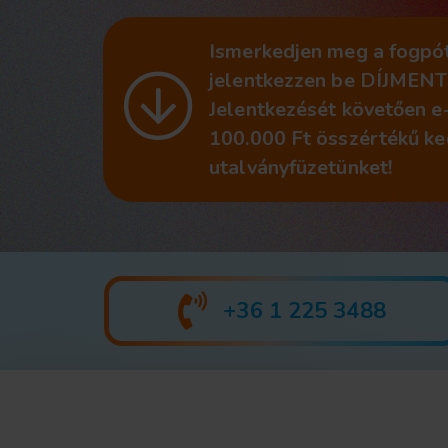
Ismerkedjen meg a fogpót
jelentkezzen be DÍJMENT
Jelentkezését követően 
100.000 Ft összértékű k
utalványfüzetünket!
+36 1 225 3488