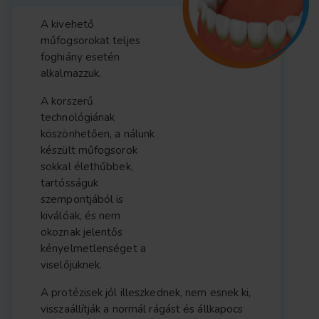
A kivehető
műfogsorokat teljes
foghiány esetén
alkalmazzuk.
A korszerű
technológiának
köszönhetően, a nálunk
készült műfogsorok
sokkal élethűbbek,
tartósságuk
szempontjából is
kiválóak, és nem
okoznak jelentős
kényelmetlenséget a
viselőjüknek.
A protézisek jól illeszkednek, nem esnek ki,
visszaállítják a normál rágást és állkapocs