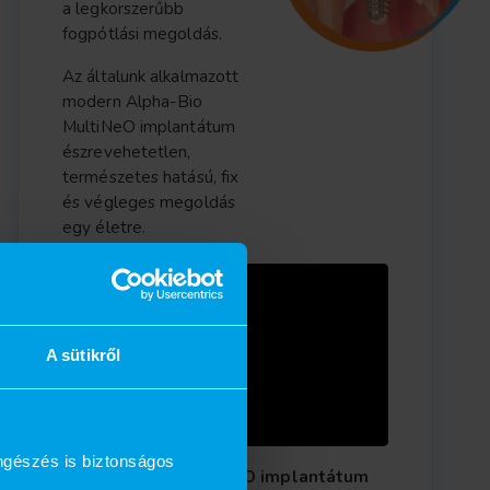
a legkorszerűbb
fogpótlási megoldás.
Az általunk alkalmazott
modern Alpha-Bio
MultiNeO implantátum
észrevehetetlen,
természetes hatású, fix
és végleges megoldás
egy életre.
A sütikről
ngészés is biztonságos
Az Alpha-Bio MultiNeO implantátum