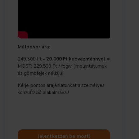
Műfogsor ára:
249.500 Ft
- 20.000 Ft kedvezménnyel =
MOST: 229.500 Ft / fogív (implantátumok
és gömbfejek nélkül)!
Kérje pontos árajánlatunkat a személyes
konzultáció alakalmával!
Jelentkezzen be most!