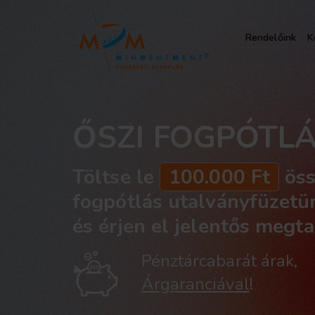
Rendelőink
K
ŐSZI FOGPÓTLÁ
Töltse le
100.000 Ft
öss
fogpótlás utalványfüzetü
és érjen el jelentős megta
Pénztárcabarát árak,
Árgaranciával
!