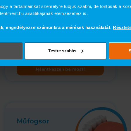
ogy a tartalmainkat személyre tudjuk szabni, de fontosak a köz
ndentment.hu analitikájának elemzéséhez is.
Cirkónium korona ára:
105.500 Ft
- 7.000 Ft kedvezménnyel
ük, engedélyezze számunkra a mérések használatát.
Részlet
minden darabra =
MOST 98.500 Ft/db!
Kérje pontos árajánlatunkat a személyes
Testre szabás
S
konzultáció alakalmával!
Jelentkezzen be most!
Műfogsor