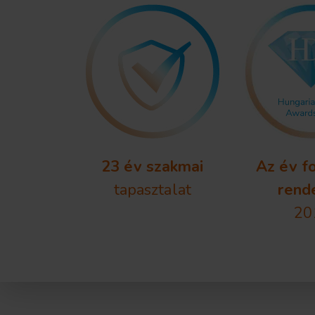
23 év szakmai
Az év f
tapasztalat
rend
20