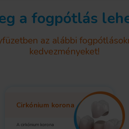
g a fogpótlás leh
yfüzetben az alábbi fogpótlások
kedvezményeket!
Cirkónium korona
A cirkónium korona