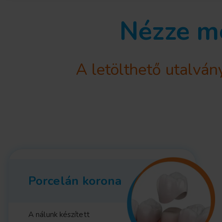
Nézze me
A letölthető utalván
Porcelán korona
A nálunk készített