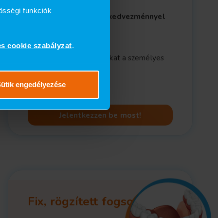
ára:
össégi funkciók
163.000 Ft
- 10.000 Ft kedvezménnyel
minden darabra =
MOST 153.000 Ft/db!
es cookie szabályzat
.
Kérje pontos árajánlatunkat a személyes
konzultáció alakalmával!
ütik engedélyezése
Jelentkezzen be most!
Fix, rögzített fogsor