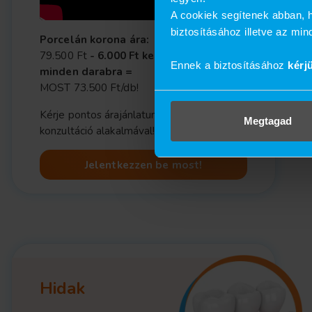
A cookiek segítenek abban, h
biztosításához illetve az mi
Porcelán korona ára:
79.500 Ft
- 6.000 Ft kedvezménnyel
Ennek a biztosításához
kérj
minden darabra =
MOST 73.500 Ft/db!
Kérje pontos árajánlatunkat a személyes
Megtagad
konzultáció alakalmával!
Jelentkezzen be most!
Hidak