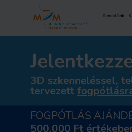
Rendelőink
K
Jelentkezz
3D szkenneléssel, tel
tervezett
fogpótlásr
FOGPÓTLÁS AJÁND
500.000 Ft értékebe