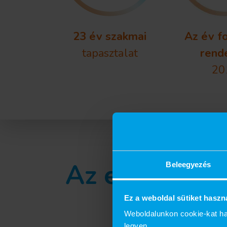
23 év szakmai
Az év f
tapasztalat
rend
20
Az esztétikus
Beleegyezés
Ez a weboldal sütiket haszn
Weboldalunkon cookie-kat ha
legyen.