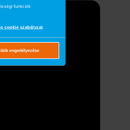
össégi funkciók
es cookie szabályzat
.
ütik engedélyezése