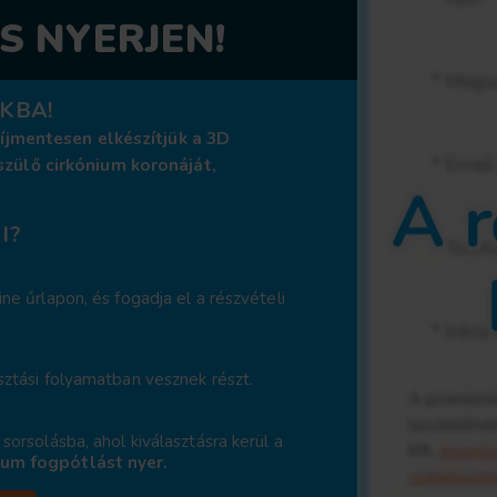
S NYERJEN!
KBA!
díjmentesen elkészítjük a
3D
szülő cirkónium koronáját,
I?
ine űrlapon, és fogadja el a részvételi
asztási folyamatban vesznek részt.
 sorsolásba, ahol kiválasztásra kerül a
ium fogpótlást nyer.