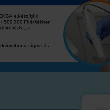
KBA elkészítjük
kár 500.000 Ft értékben
 koronákkal, a
a kényelmes rágást és