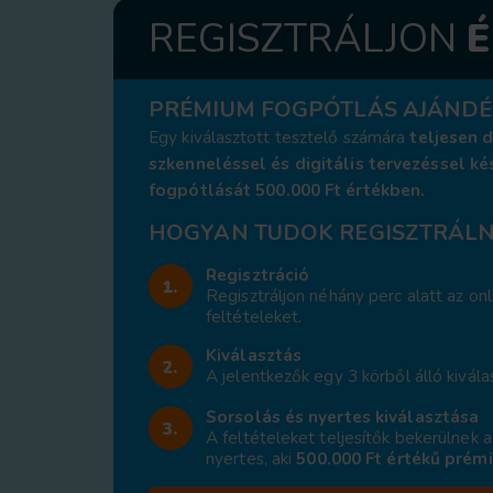
REGISZTRÁLJON
É
PRÉMIUM FOGPÓTLÁS AJÁNDÉ
Egy kiválasztott tesztelő számára
teljesen 
szkenneléssel és digitális tervezéssel ké
fogpótlását
500.000 Ft értékben.
HOGYAN TUDOK REGISZTRÁLN
Regisztráció
1.
Regisztráljon néhány perc alatt az onl
feltételeket.
Kiválasztás
2.
A jelentkezők egy 3 körből álló kivál
Sorsolás és nyertes kiválasztása
3.
A feltételeket teljesítők bekerülnek a
nyertes, aki
5
00.000 Ft értékű prém