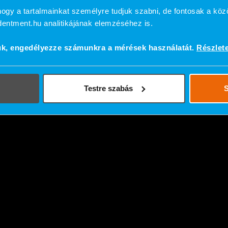
ogy a tartalmainkat személyre tudjuk szabni, de fontosak a köz
ndentment.hu analitikájának elemzéséhez is.
ük, engedélyezze számunkra a mérések használatát.
Részlet
Testre szabás
S