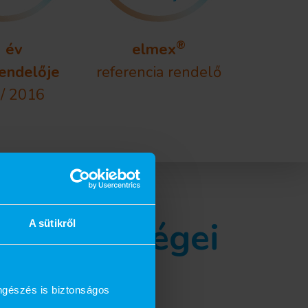
®
 év
elmex
endelője
referencia rendelő
/ 2016
ás lehetőségei
A sütikről
ngészés is biztonságos