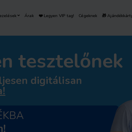
ezelések
Árak
❤️ Legyen VIP tag!
Cégeknek
🎁 Ajándékkárt
en tesztelőnek
jesen digitálisan
a!
ÉKBA
n!