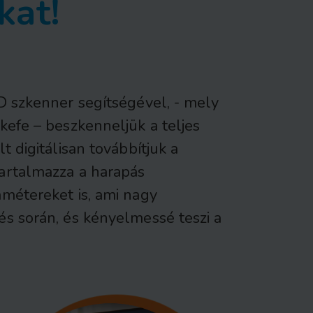
kat!
3D szkenner segítségével, - mely
kefe – beszkenneljük a teljes
t digitálisan továbbítjuk a
artalmazza a harapás
amétereket is, ami nagy
és során, és kényelmessé teszi a