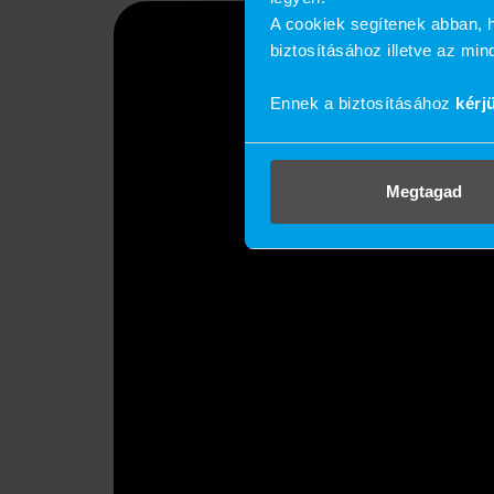
A cookiek segítenek abban, h
biztosításához illetve az mi
Ennek a biztosításához
kérj
Megtagad