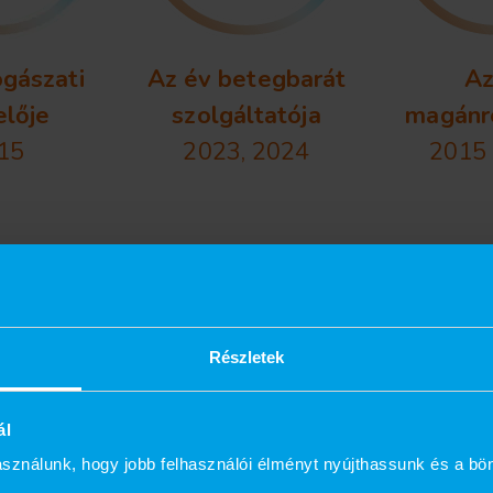
ogászati
Az év betegbarát
Az
elője
szolgáltatója
magánr
15
2023, 2024
2015 
 és tartós fogpótl
Részletek
ál
sználunk, hogy jobb felhasználói élményt nyújthassunk és a bö