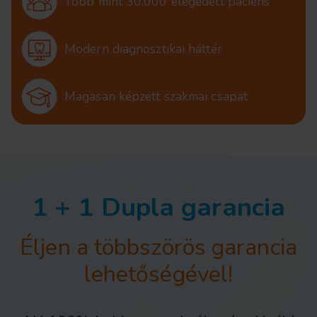
Több mint 30.000 elégedett páciens
Modern diagnosztikai háttér
Magasan képzett szakmai csapat
1 + 1 Dupla garancia
Éljen a többszörös garancia
lehetőségével!