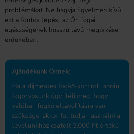
lehetséges jövőbeli szájüregi
problémákat. Ne hagyja figyelmen kívül
ezt a fontos lépést az Ön fogai
egészségének hosszú távú megőrzése
érdekében.
Ajándékunk Önnek:
Ha a díjmentes fogkő-kontroll során
fogorvosunk úgy ítéli meg, hogy
valóban fogkő eltávolításra van
szüksége, akkor fel tudja használni a
levelünkhöz csatolt 3.000 Ft értékű