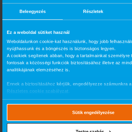
Már 10 helyszínen - Budapesten,
Szegeden és Kecskeméten is megtalál
Beleegyezés
Részletek
minket
Rendelőink több díjat is elnyertek
Ez a weboldal sütiket használ
A MindentMent Fogászat az
Weboldalunkon cookie-kat használunk, hogy jobb felhasznál
referencia rendelője
nyújthassunk és a böngészés is biztonságos legyen.
A cookiek segítenek abban, hogy a tartalmainkat személyre 
Több ezer elégedett és visszatérő
fontosak a közösségi funkciók biztosításához illetve az min
ügyfelünk van
analitikájának elemzéséhez is.
Kollégáink a szakma legjobbjai közé
tartoznak
Ennek a biztosításához
kérjük, engedélyezze számunkra a
Részletes cookie szabályzat
.
Küldetésünk
Sütik engedélyezése
A MindentMent Fogászati Rendelők
Testre szabás