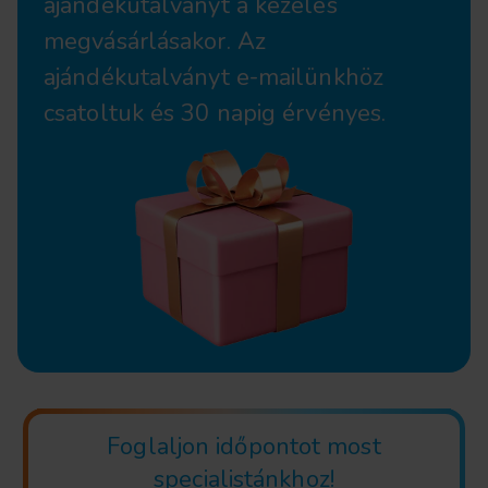
ajándékutalványt a kezelés
megvásárlásakor. Az
ajándékutalványt e-mailünkhöz
csatoltuk és 30 napig érvényes.
Foglaljon időpontot most
specialistánkhoz!