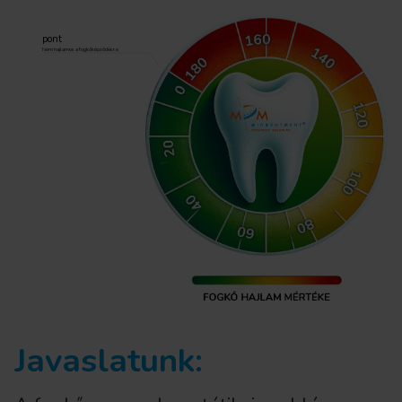
pont
Nem hajlamos a fogkőképződésre
Javaslatunk: