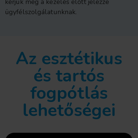
kérjük még a kezelés előtt jelezze
ügyfélszolgálatunknak.
Az esztétikus
és tartós
fogpótlás
lehetőségei