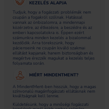
KEZELÉS ALAPJA
Tudjuk, hogy a fogászati problémák nem
csupán a fogakról szólnak. Hatással
vannak az önbizalomra, a mindennapi
közérzetre, az étkezésre, a beszédre és az
emberi kapcsolatokra is. Éppen ezért
számunkra minden kezelés a bizalommal
kezdődik. Arra törekszünk, hogy
pácienseink ne csupán kiváló szakmai
ellátást kapjanak, hanem biztonságban és
megértve érezzék magukat a kezelés teljes
folyamata során.
MIÉRT MINDENTMENT?
A MindentMent-ben hisszük, hogy a magas
színvonalú magánfogászati ellátásnak nem
kiváltságnak kell lennie.
Küldetésünk, hogy a minőségi fogászati
kezelések minél több ember számára