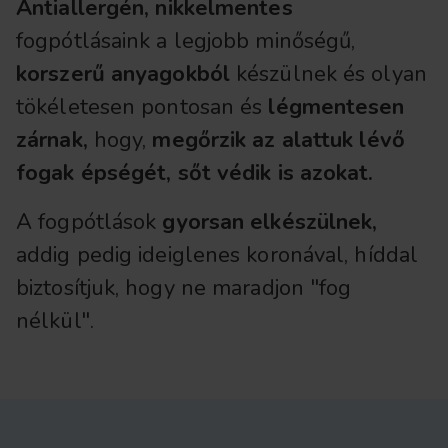
Antiallergén, nikkelmentes
fogpótlásaink a legjobb minőségű,
korszerű anyagokból
készülnek és olyan
tökéletesen pontosan és
légmentesen
zárnak,
hogy,
megőrzik az alattuk lévő
fogak épségét, sőt védik is azokat.
A fogpótlások
gyorsan elkészülnek,
addig pedig ideiglenes koronával, híddal
biztosítjuk, hogy ne maradjon "fog
nélkül".