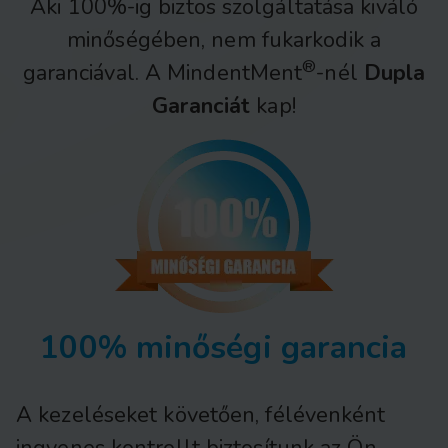
Aki 100%-ig biztos szolgáltatása kiváló
minőségében, nem fukarkodik a
®
garanciával. A MindentMent
-nél
Dupla
Garanciát
kap!
100% minőségi garancia
A kezeléseket követően, félévenként
ingyenes kontrollt biztosítunk az Ön