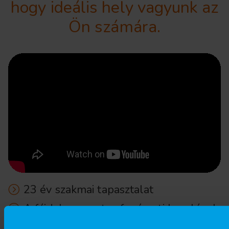
hogy ideális hely vagyunk az
Ön számára.
23 év szakmai tapasztalat
A fájdalommentes fogászati kezelések
szakértője vagyunk