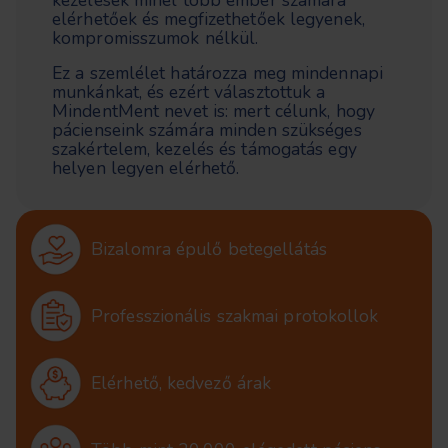
elérhetőek és megfizethetőek legyenek,
kompromisszumok nélkül.
Ez a szemlélet határozza meg mindennapi
munkánkat, és ezért választottuk a
MindentMent nevet is: mert célunk, hogy
pácienseink számára minden szükséges
szakértelem, kezelés és támogatás egy
helyen legyen elérhető.
Bizalomra épulő betegellátás
Professzionális szakmai protokollok
Elérhető, kedvező árak