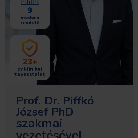
9
modern
rendelő
23+
év klinikai
tapasztalat
Prof. Dr. Piffkó
József PhD
szakmai
vezetésével