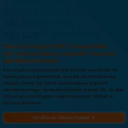
Tájékoztatás
kompenzációról 
kerületieknek! -
egyszeri lehetős
Szerezze meg 60.000 Ft össz