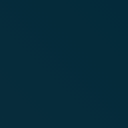
extra kedvezményre jogosító 
ajándékutalványait!
Köszönjük a jelentkezését, bár ezúttal 
Mosolyújra programunkba, de a pályáza
felajánl Önnek egy extra kedvezményre
vouchercsomagot kompenzációként, mel
közvetlen családtagjai is párhuzamosan
felhasználhatnak.
Beváltás és időpont foglalá