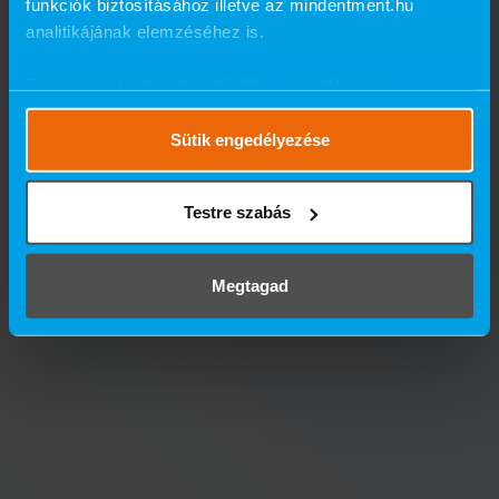
funkciók biztosításához illetve az mindentment.hu
analitikájának elemzéséhez is.
Ennek a biztosításához
kérjük, engedélyezze
számunkra a mérések használatát.
Részletes cookie
szabályzat
.
Sütik engedélyezése
Testre szabás
Megtagad