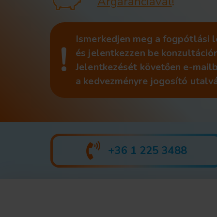
Árgaranciával
!
Ismerkedjen meg a fogpótlási 
!
és jelentkezzen be konzultációr
Jelentkezését követően e-mail
a kedvezményre jogosító utalv
+36 1 225 3488