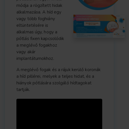
módja a rögzített hidak
alkalmazása. A híd egy
vagy több foghiány
eltüntetésére is
alkalmas úgy, hogy a
pótlás fixen kapcsolódik
a meglévő fogakhoz
vagy akár
implantátumokhoz.
A meglévő fogak és a rájuk kerülő koronák
a híd pillérei, melyek a teljes hidat, és a
hiányok pótlására szolgáló hídtagokat
tartják.