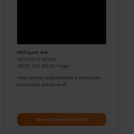
Műfogsor ára:
193.000 Ft helyett,
MOST 154.400 Ft / fogív!
Kérje pontos árajánlatunkat a személyes
konzultáció alakalmával!
Jelentkezzen be most!