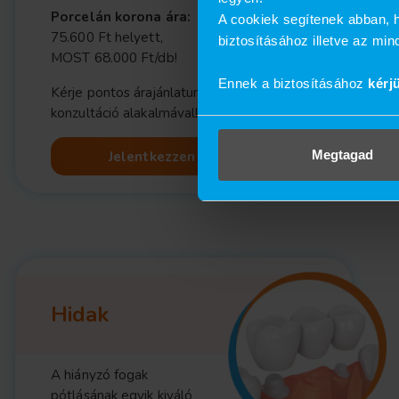
Porcelán korona ára:
A cookiek segítenek abban, h
75.600 Ft helyett,
biztosításához illetve az mi
MOST 68.000 Ft/db!
Ennek a biztosításához
kérj
Kérje pontos árajánlatunkat a személyes
konzultáció alakalmával!
Megtagad
Jelentkezzen be most!
Hidak
A hiányzó fogak
pótlásának egyik kiváló