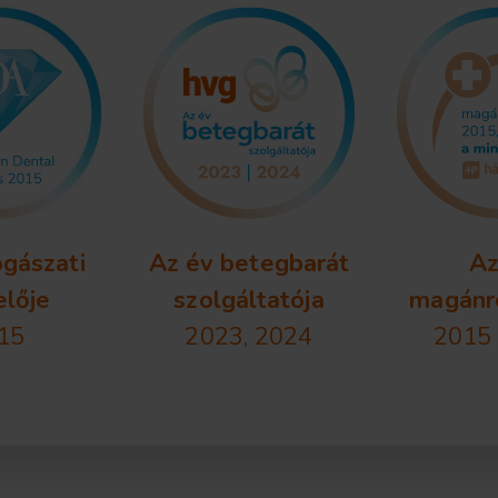
ogászati
Az év betegbarát
Az
elője
szolgáltatója
magánr
15
2023, 2024
2015 