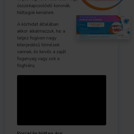
összekapcsolódó koronák,
hídtagok kerülnek.
A körhidat általában
akkor alkalmazzuk, ha: a
teljes fogíven nagy
kiterjedésű tömések
vannak, és kevés a saját
foganyag vagy sok a
foghiány.
Porcelán hídtag ára: