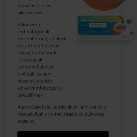
foghiány esetén
alkalmazzuk.
A korszerű
technológiának
köszönhetően, a nálunk
készült műfogsorok
sokkal élethűbbek,
tartósságuk
szempontjából is
kiválóak, és nem
okoznak jelentős
kényelmetlenséget a
viselőjüknek.
A protézisek jól illeszkednek, nem esnek ki,
visszaállítják a normál rágást és állkapocs
pozíciót.