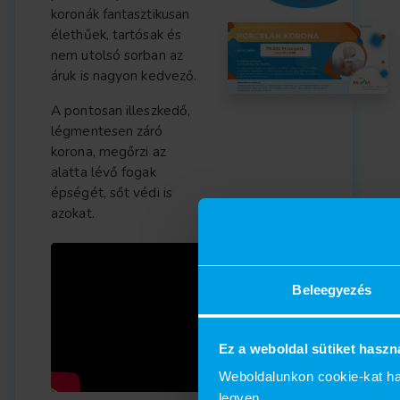
koronák fantasztikusan
élethűek, tartósak és
nem utolsó sorban az
áruk is nagyon kedvező.
A pontosan illeszkedő,
légmentesen záró
korona, megőrzi az
alatta lévő fogak
épségét, sőt védi is
azokat.
Beleegyezés
Ez a weboldal sütiket haszn
Weboldalunkon cookie-kat ha
legyen.