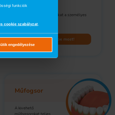
MOST 142.200 Ft/db!
össégi funkciók
Kérje pontos árajánlatunkat a személyes
konzultáció alakalmával!
es cookie szabályzat
.
Jelentkezzen be most!
ütik engedélyezése
Műfogsor
A kivehető
műfogsorokat teljes