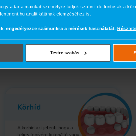
Cirkónium korona ára:
ogy a tartalmainkat személyre tudjuk szabni, de fontosak a köz
102.500 Ft helyett,
ndentment.hu analitikájának elemzéséhez is.
MOST 92.000 Ft/db!
ük, engedélyezze számunkra a mérések használatát.
Részlet
Kérje pontos árajánlatunkat a személyes
konzultáció alakalmával!
Testre szabás
S
Jelentkezzen be most!
Körhíd
A körhíd azt jelenti, hogy a
teljes fogívére különálló vagy