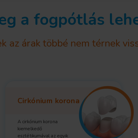
g a fogpótlás leh
k az árak többé nem térnek vis
Cirkónium korona
A cirkónium korona
kiemelkedő
esztétikumával az egyik