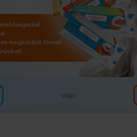
lehetőségekkel
a!
ben megküldjük Önnek
ányokat!
vagy