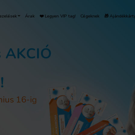
ezelések
Árak
❤️ Legyen VIP tag!
Cégeknek
🎁 Ajándékkárt
s AKCIÓ
!
nius 16-ig