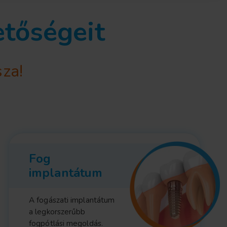
etőségeit
sza!
Fog
implantátum
A fogászati implantátum
a legkorszerűbb
fogpótlási megoldás.