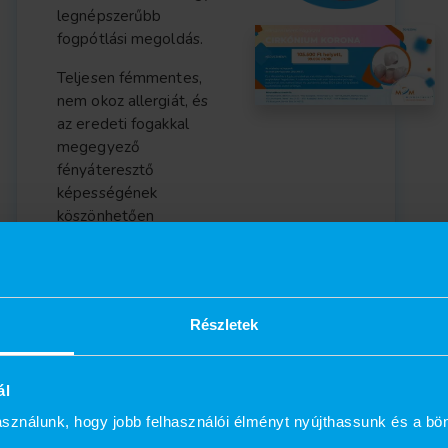
legnépszerűbb
fogpótlási megoldás.
Teljesen fémmentes,
nem okoz allergiát, és
az eredeti fogakkal
megegyező
fényáteresztő
képességének
köszönhetően
fantasztikusan élethű.
Részletek
ál
sználunk, hogy jobb felhasználói élményt nyújthassunk és a bö