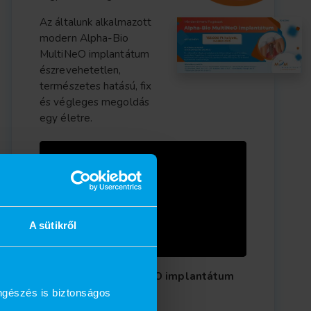
Az általunk alkalmazott
modern Alpha-Bio
MultiNeO implantátum
észrevehetetlen,
természetes hatású, fix
és végleges megoldás
egy életre.
A sütikről
Az Alpha-Bio MultiNeO implantátum
ára:
ngészés is biztonságos
158.000 Ft helyett,