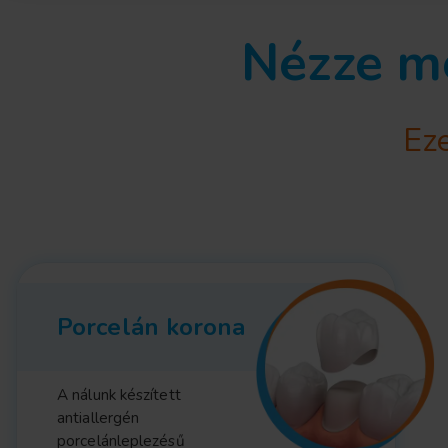
Nézze me
Eze
Porcelán korona
A nálunk készített
antiallergén
porcelánleplezésű