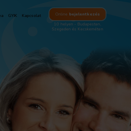
Online
bejelentkezés
ya
GYIK
Kapcsolat
10 helyen - Budapesten,
Szegeden és Kecskeméten