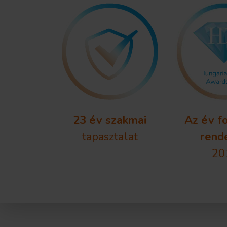
23 év szakmai
Az év f
tapasztalat
rend
20