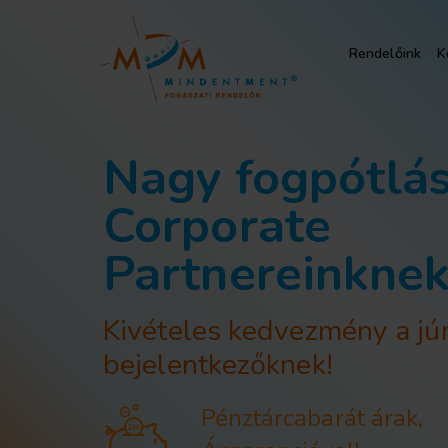
Rendelőink
K
Nagy fogpótlá
Corporate
Partnereinknek
Kivételes kedvezmény a jú
bejelentkezőknek!
Pénztárcabarát árak,