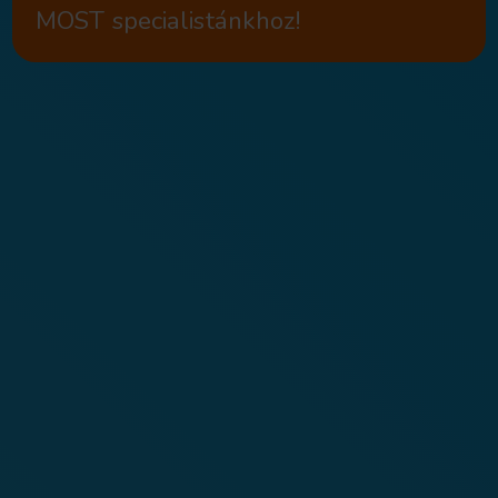
Árgaranciával
,
akár
kamatmentes
részletfizetéssel
is!
A modern Alpha-Bio Mult
implantátum,
kedvező áron,
Árgaranciáva
/ db.
169.500 Ft
Ne késlekedjen, jelentkezz
MOST specialistánkhoz!