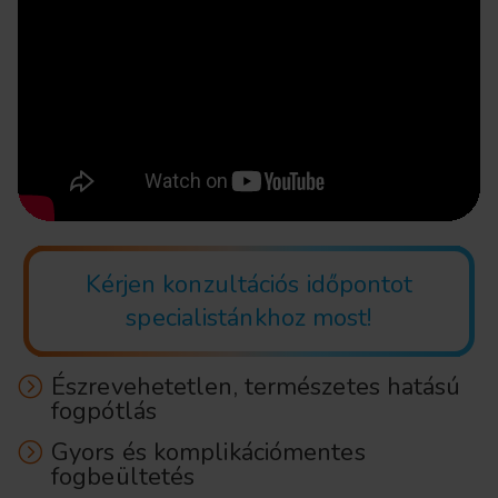
Kérjen konzultációs időpontot
specialistánkhoz most!
Észrevehetetlen, természetes hatású
fogpótlás
Gyors és komplikációmentes
fogbeültetés