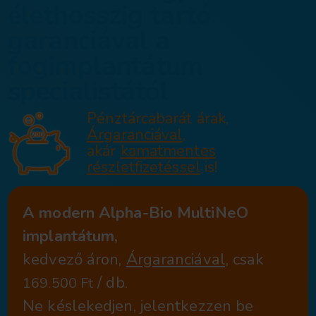
Esztétikus fogpót
élethosszig tartó
garanciával a
fogimplantátum
specialistától
Pénztárcabarát ára