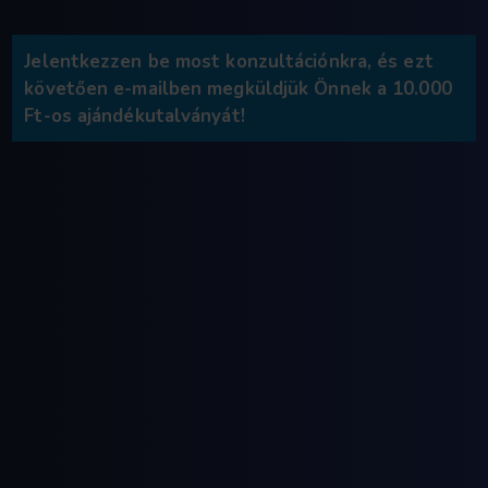
programhoz, és ezzel elkötel
a tudatos fogápolás és dentál
támogatása mellett.
Ezt a figyelemreméltó elkötel
jutalmazzuk meg,- minden mu
számára egy
10.000 Ft értékű
ajándékutalvánnyal
, amit bár
MindentMent Fogászati rende
felhasználhat.