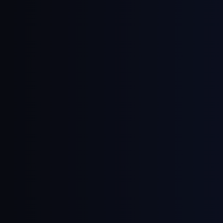
Jelentkezzen be most konzultációnk
követően e-mailben megküldjük Ön
Ft-os ajándékutalványát!