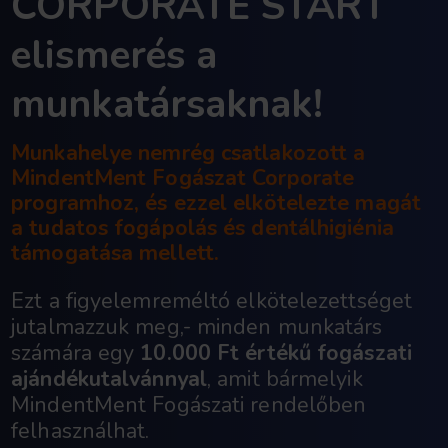
CORPORATE ST
elismerés a
munkatársaknak
Munkahelye nemrég csatlakoz
MindentMent Fogászat Corpo