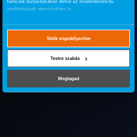
funkciók biztosításához illetve az mindentment.hu
analitikájának elemzéséhez is.
Ennek a biztosításához
kérjük, engedélyezze
számunkra a mérések használatát.
Részletes cookie
szabályzat
.
Sütik engedélyezése
Testre szabás
Megtagad