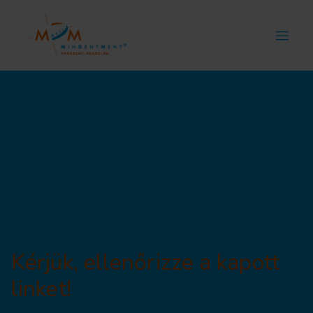
Hibás
azonosító!
Kérjük, ellenőrizze a kapott
linket!