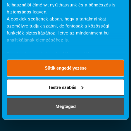
felhasználói élményt nyújthassunk és a böngészés is
biztonságos legyen.
A cookiek segítenek abban, hogy a tartalmainkat
személyre tudjuk szabni, de fontosak a közösségi
funkciók biztosításához illetve az mindentment.hu
analitikájának elemzéséhez is.
Ennek a biztosításához
kérjük, engedélyezze
számunkra a mérések használatát.
Részletes cookie
szabályzat
.
Sütik engedélyezése
Testre szabás
Megtagad