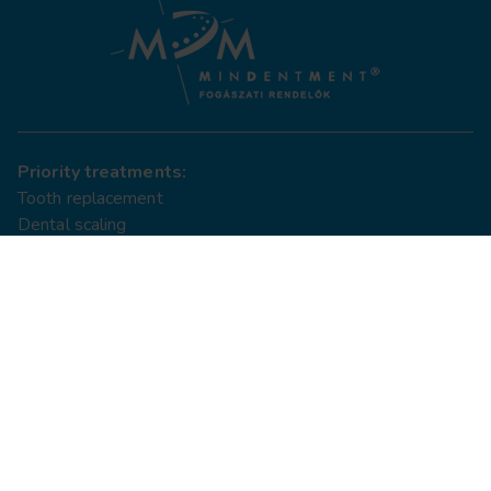
Priority treatments:
Tooth replacement
Dental scaling
Tooth whitening
AlphaBio MultiNeO implant
Orthodontic treatments
Dental filling
®
MindentMent
clinics:
1054 Budapest, Báthory utca 24.
1024 Budapest, Retek utca 21-27.
1149 Budapest, Pillangó utca 12.
1054 Budapest, Báthory utca 23.