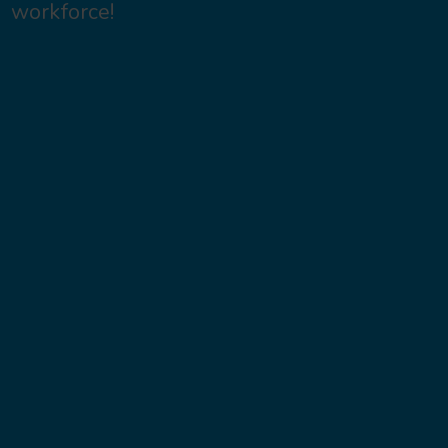
MindentMent
Corporate
Support your employees’ denta
effectively with our unique pr
increase their loyalty and mak
company even more attractive
workforce!