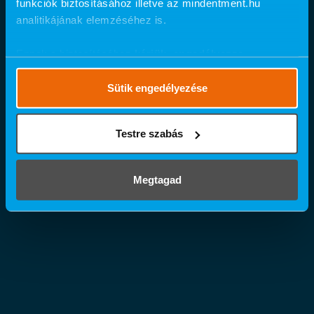
funkciók biztosításához illetve az mindentment.hu
analitikájának elemzéséhez is.
Ennek a biztosításához
kérjük, engedélyezze
számunkra a mérések használatát.
Részletes cookie
szabályzat
.
Sütik engedélyezése
Testre szabás
Megtagad