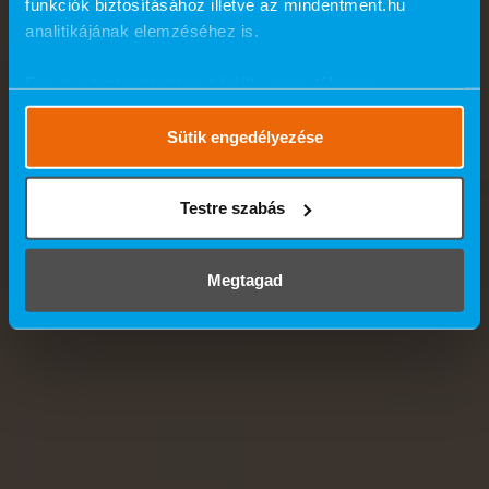
funkciók biztosításához illetve az mindentment.hu
analitikájának elemzéséhez is.
Ennek a biztosításához
kérjük, engedélyezze
számunkra a mérések használatát.
Részletes cookie
szabályzat
.
Sütik engedélyezése
Testre szabás
Megtagad