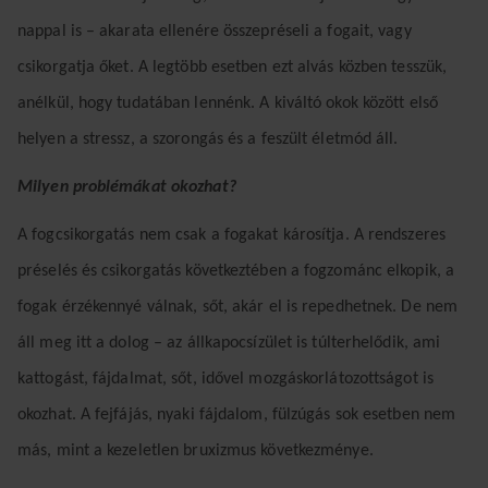
nappal is – akarata ellenére összepréseli a fogait, vagy
csikorgatja őket. A legtöbb esetben ezt alvás közben tesszük,
anélkül, hogy tudatában lennénk. A kiváltó okok között első
helyen a stressz, a szorongás és a feszült életmód áll.
Milyen problémákat okozhat?
A fogcsikorgatás nem csak a fogakat károsítja. A rendszeres
préselés és csikorgatás következtében a fogzománc elkopik, a
fogak érzékennyé válnak, sőt, akár el is repedhetnek. De nem
áll meg itt a dolog – az állkapocsízület is túlterhelődik, ami
kattogást, fájdalmat, sőt, idővel mozgáskorlátozottságot is
okozhat. A fejfájás, nyaki fájdalom, fülzúgás sok esetben nem
más, mint a kezeletlen bruxizmus következménye.