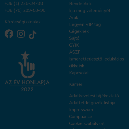
+36 (1) 225-34-88
Rendelőink
+36 (70) 209-53-90
Írja meg véleményét
Árak
Közösségi oldalak:
Legyen VIP tag
Cégeknek
Sajtó
GYIK
ÁSZF
Ismeretterjesztő, edukációs
cikkeink
Kapcsolat
Karrier
Adatkezelési tájékoztat
ó
Adatfeldolgozók listája
Impresszum
Compliance
Cookie szabályzat