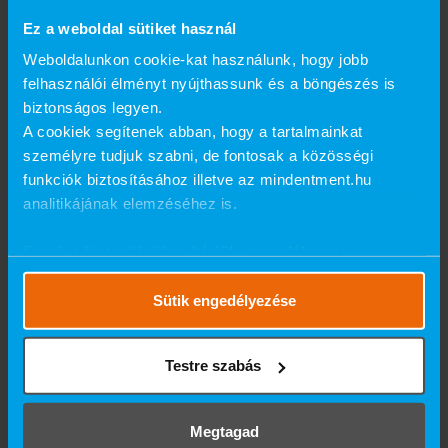
hogy ne csak a tünetet kezeljük, hanem a kiváltó okot is
Ez a weboldal sütiket használ
megszüntessük.
Weboldalunkon cookie-kat használunk, hogy jobb
felhasználói élményt nyújthassunk és a böngészés is
Ne várd meg, míg a csikorgatás komoly károkat okoz!
biztonságos legyen.
A cookiek segítenek abban, hogy a tartalmainkat
#Tippek
személyre tudjuk szabni, de fontosak a közösségi
funkciók biztosításához illetve az mindentment.hu
#Egészség
analitikájának elemzéséhez is.
#Szépség
Ennek a biztosításához
kérjük, engedélyezze
#Fogászat
számunkra a mérések használatát.
Részletes cookie
szabályzat
.
Sütik engedélyezése
Vissza
Testre szabás
Megtagad