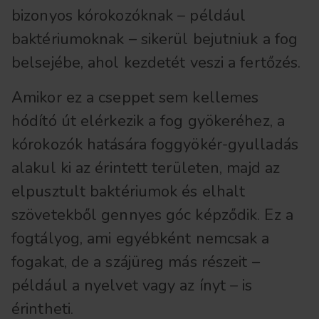
bizonyos kórokozóknak – például
baktériumoknak – sikerül bejutniuk a fog
belsejébe, ahol kezdetét veszi a fertőzés.
Amikor ez a cseppet sem kellemes
hódító út elérkezik a fog gyökeréhez, a
kórokozók hatására foggyökér-gyulladás
alakul ki az érintett területen, majd az
elpusztult baktériumok és elhalt
szövetekből gennyes góc képződik. Ez a
fogtályog, ami egyébként nemcsak a
fogakat, de a szájüreg más részeit –
például a nyelvet vagy az ínyt – is
érintheti.