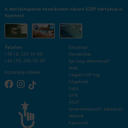
A dentálhigiéniai kezeléseket nálunk SZÉP kártyával is
fizetheti!
Telefon:
Kezdőlap
+36 (1) 225-34-88
Rendelőink
+36 (70) 209-53-90
Írja meg véleményét
Árak
Közösségi oldalak:
Legyen VIP tag
Cégeknek
Sajtó
GYIK
ÁSZF
Ismeretterjesztő, edukációs
cikkeink
Kapcsolat