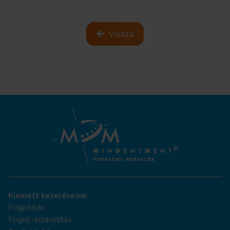
Vissza
Kiemelt kezeléseink:
Fogpótlás
Fogkő-eltávolítás