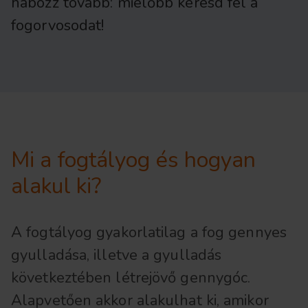
habozz tovább: mielőbb keresd fel a
fogorvosodat!
Mi a fogtályog és hogyan
alakul ki?
A fogtályog gyakorlatilag a fog gennyes
gyulladása, illetve a gyulladás
következtében létrejövő gennygóc.
Alapvetően akkor alakulhat ki, amikor