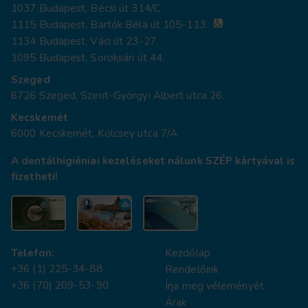
1037 Budapest, Bécsi út 314/C
1115 Budapest, Bartók Béla út 105-113.
1134 Budapest, Váci út 23-27.
1095 Budapest, Soroksári út 44.
Szeged
6726 Szeged, Szent-Györgyi Albert utca 26.
Kecskemét
6000 Kecskemét, Kölcsey utca 7/A
A dentálhigiéniai kezeléseket nálunk SZÉP kártyával is
fizetheti!
Telefon:
Kezdőlap
+36 (1) 225-34-88
Rendelőink
+36 (70) 209-53-90
Írja meg véleményét
Árak