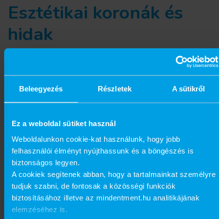
Esztétikai koronák és
hidak
Ha egy fog jelentősen sérült vagy
hiányzik, a modern esztétikai fogpótlások
jelenthetik a megoldást. A korszerű
Beleegyezés
Részletek
A sütikről
cirkónium koronák és hidak nemcsak
erősek és tartósak, hanem
Ez a weboldal sütiket használ
megjelenésükben is rendkívül
Weboldalunkon cookie-kat használunk, hogy jobb
felhasználói élményt nyújthassunk és a böngészés is
hasonlítanak a természetes fogakhoz.
biztonságos legyen.
A cookiek segítenek abban, hogy a tartalmainkat személyre
A cirkónium anyag fényáteresztő
tudjuk szabni, de fontosak a közösségi funkciók
képessége lehetővé teszi, hogy a
biztosításához illetve az mindentment.hu analitikájának
pótlások természetes hatást keltsenek
elemzéséhez is.