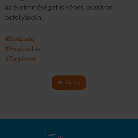
az életminőséget is képes pozitívan
befolyásolni.
#Szépség
#Fogápolás
#Fogászat
Vissza