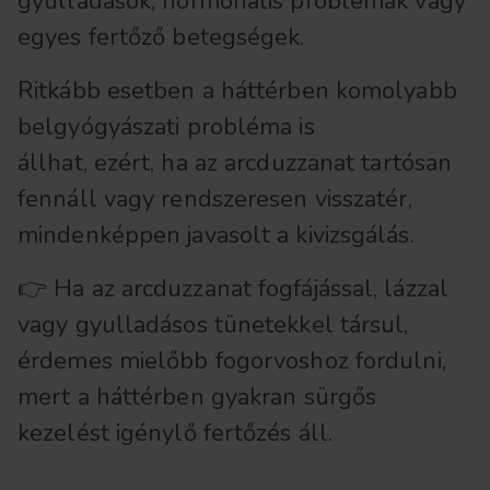
gyulladások, hormonális problémák vagy
egyes fertőző betegségek.
Ritkább esetben a háttérben komolyabb
belgyógyászati probléma is
állhat, ezért, ha az arcduzzanat tartósan
fennáll vagy rendszeresen visszatér,
mindenképpen javasolt a kivizsgálás.
👉 Ha az arcduzzanat fogfájással, lázzal
vagy gyulladásos tünetekkel társul,
érdemes mielőbb fogorvoshoz fordulni,
mert a háttérben gyakran sürgős
kezelést igénylő fertőzés áll.