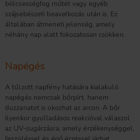
bölcsességfog műtét vagy egyéb
szájsebészeti beavatkozás után is. Ez
általában átmeneti jelenség, amely
néhány nap alatt fokozatosan csökken.
Napégés
A túlzott napfény hatására kialakuló
napégés nemcsak bőrpírt, hanem
duzzanatot is okozhat az arcon. A bőr
ilyenkor gyulladásos reakcióval válaszol
az UV-sugárzásra, amely érzékenységgel,
feszüléssel és égő érzéssel járhat.