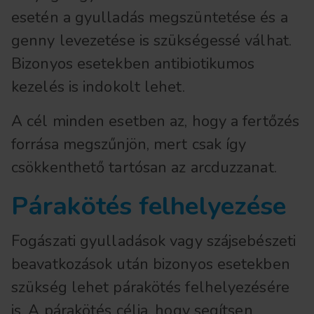
esetén a gyulladás megszüntetése és a
genny levezetése is szükségessé válhat.
Bizonyos esetekben antibiotikumos
kezelés is indokolt lehet.
A cél minden esetben az, hogy a fertőzés
forrása megszűnjön, mert csak így
csökkenthető tartósan az arcduzzanat.
Párakötés felhelyezése
Fogászati gyulladások vagy szájsebészeti
beavatkozások után bizonyos esetekben
szükség lehet párakötés felhelyezésére
is. A párakötés célja, hogy segítsen