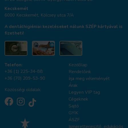
Kecskemét
6000 Kecskemét, Kölcsey utca 7/A
A dentálhigiéniai kezeléseket nálunk SZÉP kártyával is
fizetheti!
Telefon:
Kezdőlap
+36 (1) 225-34-88
Rendelőink
+36 (70) 209-53-90
Írja meg véleményét
Árak
Közösségi oldalak:
Legyen VIP tag
Cégeknek
Sajtó
GYIK
ÁSZF
Ismeretterjesztő, edukációs