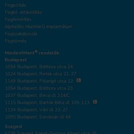
Fogpótlás
Fogkő-eltávolítás
Fogfehérítés
AlphaBio MultiNeO implantátum
Fogszabályozás
Fogtömés
®
MindentMent
rendelők:
Budapest
1054 Budapest, Báthory utca 24.
1024 Budapest, Retek utca 21-27.
1149 Budapest, Pillangó utca 12.
1054 Budapest, Báthory utca 23.
1037 Budapest, Bécsi út 314/C
1115 Budapest, Bartók Béla út 105-113.
1134 Budapest, Váci út 23-27.
1095 Budapest, Soroksári út 44.
Szeged
6726 Szeged, Szent-Györgyi Albert utca 26.