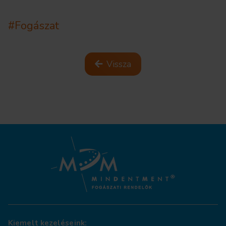
#Fogászat
Vissza
Kiemelt kezeléseink: