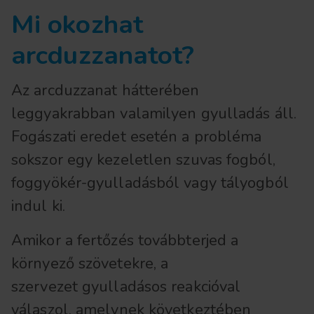
Mi okozhat
arcduzzanatot?
Az arcduzzanat hátterében
leggyakrabban valamilyen gyulladás áll.
Fogászati eredet esetén a probléma
sokszor egy kezeletlen szuvas fogból,
foggyökér-gyulladásból vagy tályogból
indul ki.
Amikor a fertőzés továbbterjed a
környező szövetekre, a
szervezet gyulladásos reakcióval
válaszol, amelynek következtében