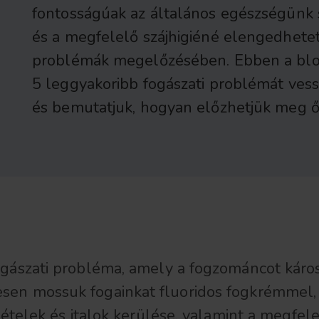
fontosságúak az általános egészségünk 
és a megfelelő szájhigiéné elengedhetet
problémák megelőzésében. Ebben a blo
5 leggyakoribb fogászati problémát vess
és bemutatjuk, hogyan előzhetjük meg ő
gászati probléma, amely a fogzománcot károsí
en mossuk fogainkat fluoridos fogkrémmel, h
ételek és italok kerülése, valamint a megfele