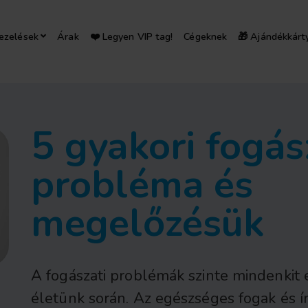
ezelések
Árak
❤️ Legyen VIP tag!
Cégeknek
🎁 Ajándékkárt
5 gyakori fogás
probléma és
megelőzésük
A fogászati problémák szinte mindenkit 
életünk során. Az egészséges fogak és í