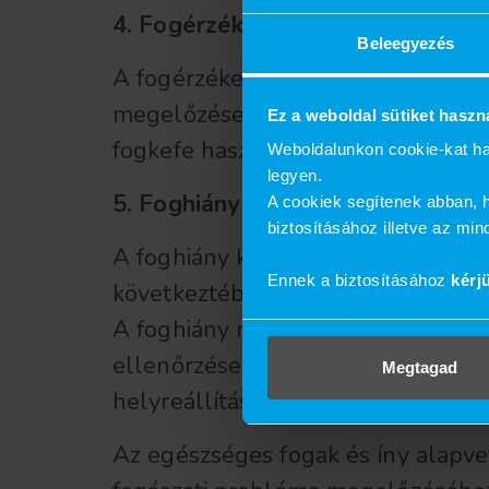
4. Fogérzékenység
Beleegyezés
A fogérzékenység a fogak hőre, hid
megelőzése érdekében használjunk 
Ez a weboldal sütiket haszn
fogkefe használatát, valamint a sav
Weboldalunkon cookie-kat ha
legyen.
5. Foghiány és protetika
A cookiek segítenek abban, h
biztosításához illetve az mi
A foghiány különböző okokból alak
Ennek a biztosításához
kérj
következtében. A foghiány nem csak
A foghiány megelőzése érdekében t
ellenőrzésekre. Amennyiben már ki
Megtagad
helyreállításban.
Az egészséges fogak és íny alapv