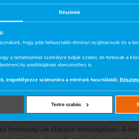
Részletek
egre, édességre vagy savra adott fájdalmas re
kímélőfogkefét, fluoridos fogkrémet és védős
ál
as ételek és italok túlzott fogyasztását.
sználunk, hogy jobb felhasználói élményt nyújthassunk és a bö
ogy a tartalmainkat személyre tudjuk szabni, de fontosak a köz
ndentment.hu analitikájának elemzéséhez is.
ulhat ki, mint például a fogszuvasodás, fog
ük, engedélyezze számunkra a mérések használatát.
Részlet
 esztétikai problémát jelent, hanem ronthatja
artsuk karban fogainkat és fogínyünket, és j
alakult a foghiány, a fogpótlások és implan
Testre szabás
S
ető fontosságúak életünk minőségében. A fen