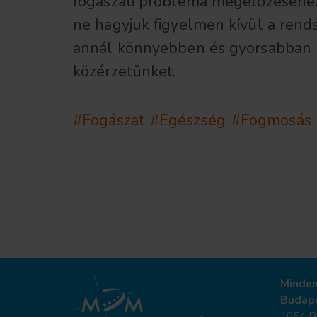
fogászati probléma megelőzéséhez 
ne hagyjuk figyelmen kívül a rends
annál könnyebben és gyorsabban k
közérzetünket.
#Fogászat
#Egészség
#Fogmosás
Minde
Budap
1054 Bu