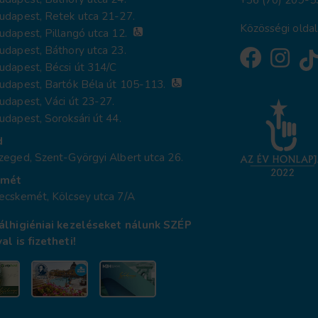
udapest, Retek utca 21-27.
Közösségi oldal
dapest, Pillangó utca 12.
dapest, Báthory utca 23.
dapest, Bécsi út 314/C
udapest, Bartók Béla út 105-113.
dapest, Váci út 23-27.
dapest, Soroksári út 44.
d
eged, Szent-Györgyi Albert utca 26.
emét
ecskemét, Kölcsey utca 7/A
álhigiéniai kezeléseket nálunk SZÉP
al is fizetheti!