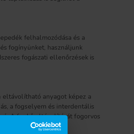
 lepedék felhalmozódása és a
és fogínyünket, használjunk
szeres fogászati ellenőrzések is
 eltávolítható anyagot képez a
s, a fogselyem és interdentális
gú. A fogkő eltávolítását fogorvos