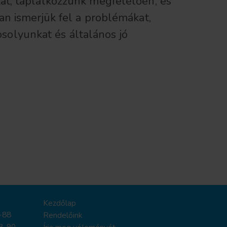
at, táplálkozzunk megfelelően, és
an ismerjük fel a problémákat,
olyunkat és általános jó
Kezdőlap
-88
Rendelőink
3-90