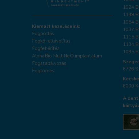
1024 B
1149 Bu
1054 Bu
Kiemelt kezeléseink:
1037 Bu
Fogpótlás
1115 B
Fogkő-eltávolítás
1134 Bu
Fogfehérítés
1095 Bu
AlphaBio MultiNeO implantátum
Szege
Fogszabályozás
6726 Sz
Fogtömés
Kecsk
6000 K
A dent
kártyáv