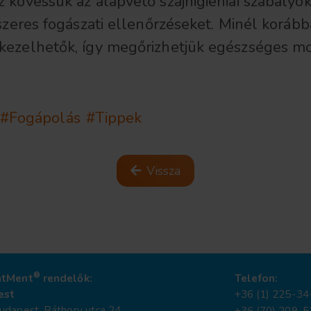
kövessük az alapvető szájhigiéniai szabályok
zeres fogászati ellenőrzéseket. Minél korább
ezelhetők, így megőrizhetjük egészséges mos
#Fogápolás
#Tippek
Vissza
®
ntMent
rendelők:
Telefon:
est
+36 (1) 225-34
dapest, Báthory utca 24.
+36 (70) 209-5