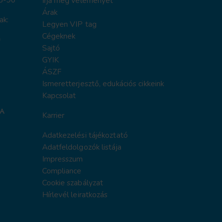
Írja meg véleményét
Árak
ak:
Legyen VIP tag
Cégeknek
Sajtó
GYIK
ÁSZF
Ismeretterjesztő, edukációs cikkeink
Kapcsolat
Karrier
Adatkezelési tájékoztat
ó
Adatfeldolgozók listája
Impresszum
Compliance
Cookie szabályzat
Hírlevél leiratkozás