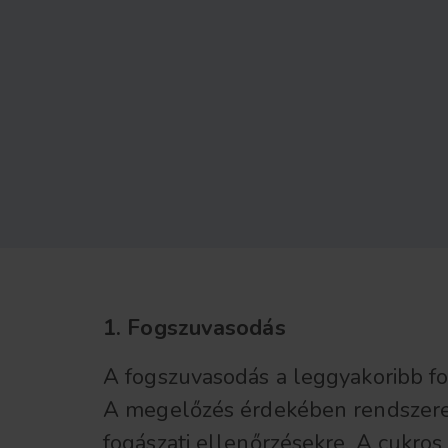
1. Fogszuvasodás
A fogszuvasodás a leggyakoribb fo
A megelőzés érdekében rendszeres
fogászati ellenőrzésekre. A cukros 