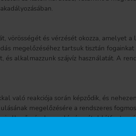
gakadályozásában.
át, vörösségét és vérzését okozza, amelyet a
dás megelőzéséhez tartsuk tisztán fogainkat 
t, és alkalmazzunk szájvíz használatát. A rend
kal való reakciója során képződik, és nehezen
akulásának megelőzésére a rendszeres fogmosá
osi ellenőrzéseken való részvétel létfontossá
.