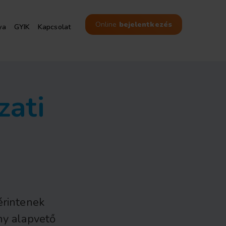
Online
bejelentkezés
ya
GYIK
Kapcsolat
10 helyen - Budapesten,
Szegeden és Kecskeméten
zati
érintenek
ny alapvető