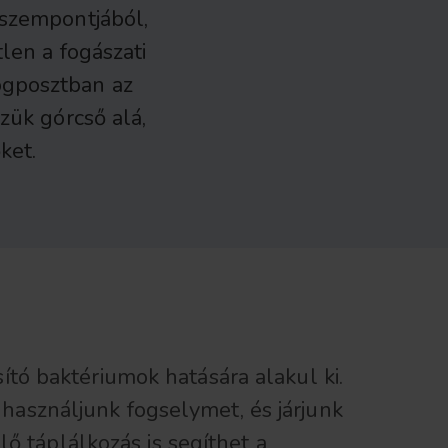
szempontjából,
len a fogászati
gposztban az
zük górcső alá,
ket.
tó baktériumok hatására alakul ki.
asználjunk fogselymet, és járjunk
lő táplálkozás is segíthet a