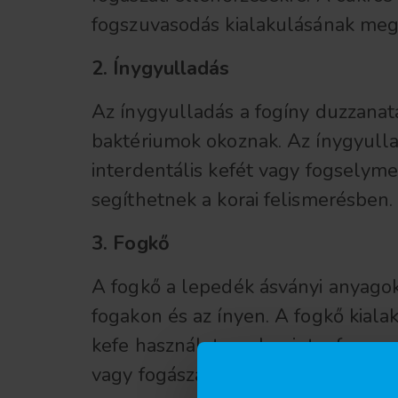
fogszuvasodás kialakulásának me
2. Ínygyulladás
Az ínygyulladás a fogíny duzzanat
baktériumok okoznak. Az ínygyulla
interdentális kefét vagy fogselyme
segíthetnek a korai felismerésben.
3. Fogkő
A fogkő a lepedék ásványi anyagok
fogakon és az ínyen. A fogkő kial
kefe használata, valamint a fogorv
vagy fogászati higiénikus végezheti