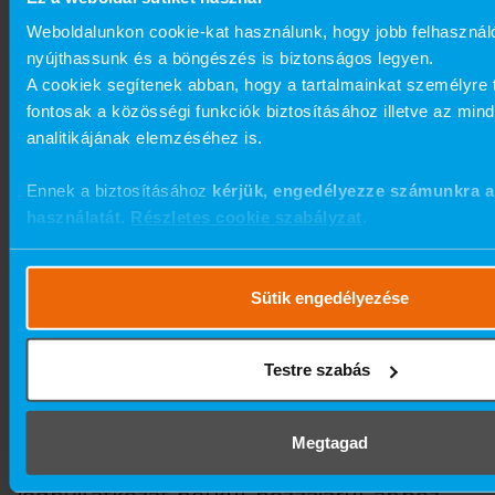
Névazonosság esetén a Nyertes a
Weboldalunkon cookie-kat használunk, hogy jobb felhasznál
regisztráció során megadott adatai
nyújthassunk és a böngészés is biztonságos legyen.
A cookiek segítenek abban, hogy a tartalmainkat személyre 
alapján kerül azonosításra.
fontosak a közösségi funkciók biztosításához illetve az min
analitikájának elemzéséhez is.
A Résztvevő kifejezetten tudomásul
veszi, hogy nem jogosult
Ennek a biztosításához
kérjük, engedélyezze számunkra 
ellenszolgáltatásra az adatainak a
használatát.
Részletes cookie szabályzat
.
Promócióval összefüggésben történő
nyilvános közzététele esetében, továbbá
Sütik engedélyezése
azt semmilyen jogcímen nem
kifogásolhatja, nem sérelmezheti.
Testre szabás
A Résztvevő a Promócióban történő
Megtagad
részvétellel minden további