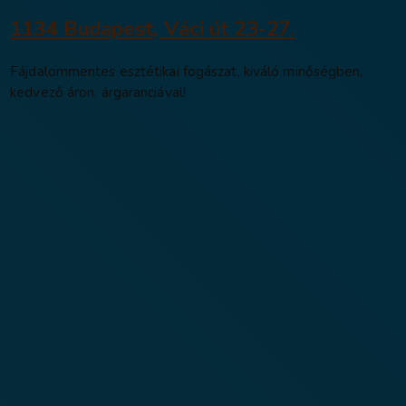
MindentMent re
1134 Budapest, Váci út 23-2
Fájdalommentes esztétikai fogászat, kivál
kedvező áron, árgaranciával!