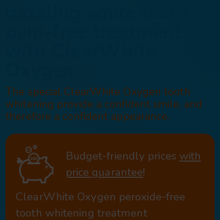
Irresistible smil
dazzling white t
pain-free treatm
with ClearWhit
Oxygen