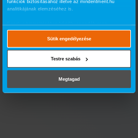
funkciók biztosításához illetve az mindentment.hu
analitikájának elemzéséhez is.
Ennek a biztosításához
kérjük, engedélyezze
számunkra a mérések használatát.
Részletes cookie
szabályzat
.
Sütik engedélyezése
Testre szabás
Megtagad