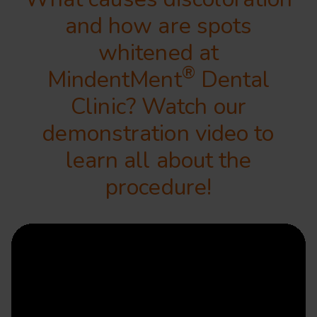
and how are spots
whitened at
®
MindentMent
Dental
Clinic? Watch our
demonstration video to
learn all about the
procedure!