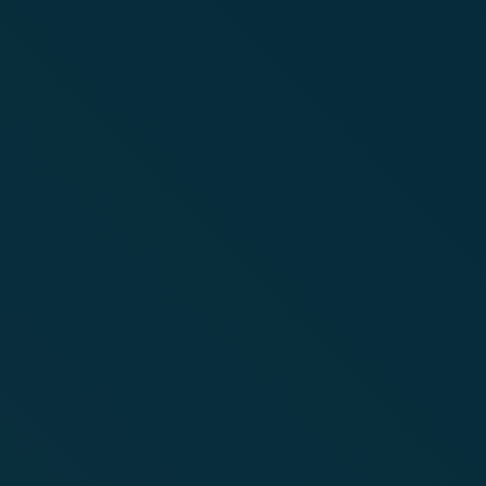
-
With price guarantee!
Ft
Discount for joint bookings, 
/ person!
42.300 Ft
Also payable with the use 
Card!