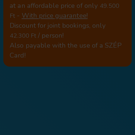
The special ClearWhite Oxyge
whitening provide a confident 
therefore a confident appeara
Budget-friendly p
price guarantee
!
ClearWhite Oxygen peroxid
tooth whitening treatment
at an affordable price of on