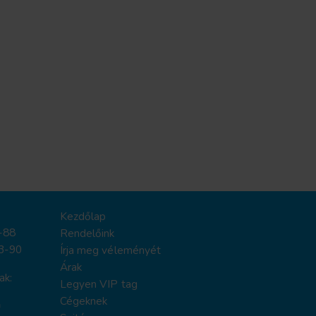
Kezdőlap
-88
Rendelőink
3-90
Írja meg véleményét
Árak
ak:
Legyen VIP tag
Cégeknek