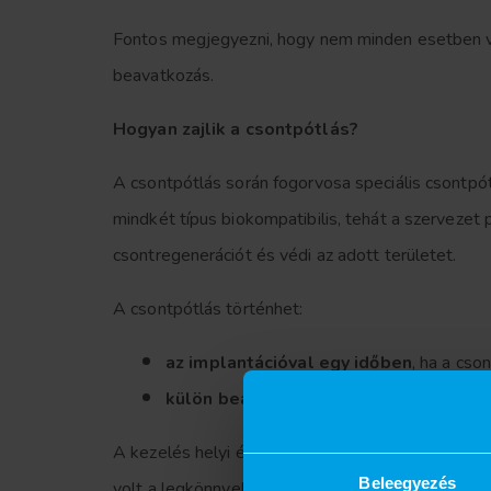
Fontos megjegyezni, hogy nem minden esetben va
beavatkozás.
Hogyan zajlik a csontpótlás?
A csontpótlás során fogorvosa speciális csontpó
mindkét típus biokompatibilis, tehát a szerveze
csontregenerációt és védi az adott területet.
A csontpótlás történhet:
az implantációval egy időben
, ha a cs
külön beavatkozásként
, amennyiben je
A kezelés helyi érzéstelenítésben történik, így 
Beleegyezés
volt a legkönnyebb rész.”