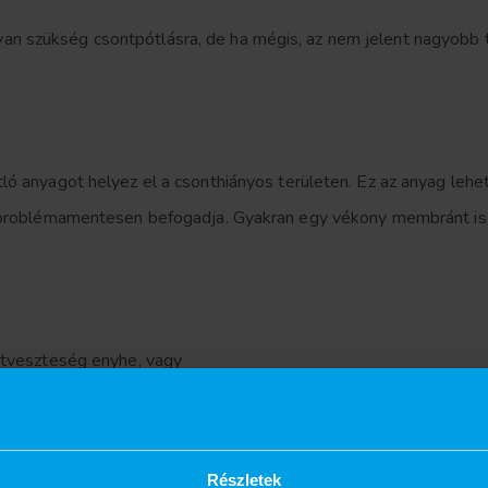
n szükség csontpótlásra, de ha mégis, az nem jelent nagyobb t
tló anyagot helyez el a csonthiányos területen. Ez az anyag le
t problémamentesen befogadja. Gyakran egy vékony membránt is 
ontveszteség enyhe, vagy
lentősebb pótlás szükséges.
teljesen fájdalommentes. A legtöbb páciens később úgy nyilatkoz
Részletek