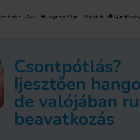
ezelések
Árak
❤️ Legyen VIP tag!
Cégeknek
🎁 Ajándékkárt
Csontpótlás?
Ijesztően hango
de valójában ru
beavatkozás