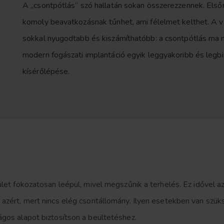
A „csontpótlás” szó hallatán sokan összerezzennek. Első
komoly beavatkozásnak tűnhet, ami félelmet kelthet. A 
sokkal nyugodtabb és kiszámíthatóbb: a csontpótlás ma má
modern fogászati implantáció egyik leggyakoribb és leg
kísérőlépése.
rület fokozatosan leépül, mivel megszűnik a terhelés. Ez idővel 
 azért, mert nincs elég csontállomány. Ilyen esetekben van szük
ágos alapot biztosítson a beültetéshez.