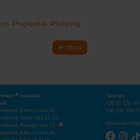
tum
#Fogápolás
#Szépség
Vissza
®
ntMent
rendelők:
Telefon:
est
+36 (1) 225-34
dapest, Báthory utca 24.
+36 (70) 209-5
udapest, Retek utca 21-27.
Közösségi oldal
dapest, Pillangó utca 12.
dapest, Báthory utca 23.