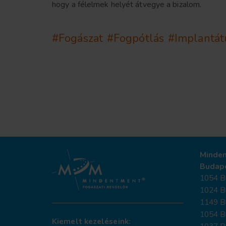
hogy a félelmek helyét átvegye a bizalom.
#Fogászat
#Fogpótlás
#Implantá
Minde
Budap
1054 Bu
1024 B
1149 Bu
1054 Bu
Kiemelt kezeléseink: