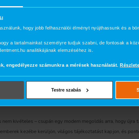
ál
sználunk, hogy jobb felhasználói élményt nyújthassunk és a bö
vagy érzékenység, de ezek jegeléssel és szükség esetén fájdalo
tló anyag fokozatosan beépül, és 3–6 hónap alatt szilárd, meg
ogy a tartalmainkat személyre tudjuk szabni, de fontosak a köz
ndentment.hu analitikájának elemzéséhez is.
ük, engedélyezze számunkra a mérések használatát.
Részlet
l tartanak, hogy csontpótlásra is szükség lehet – holott éppen 
yiség, és ezzel együtt nő a beavatkozás mértéke. Ha időben lé
Testre szabás
S
s nem kivételes – csupán egy modern megoldás arra, hogy újra 
mberek kezébe kerüljön, világos tájékoztatást kapjon, és ponto