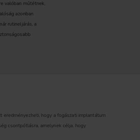
re valóban műtétnek,
valóság azonban
r rutineljárás, a
biztonságosabb
azt eredményezheti, hogy a fogászati implantátum
ség csontpótlásra, amelynek célja, hogy