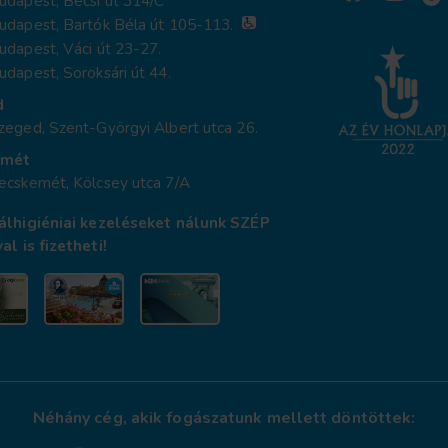
dapest, Bécsi út 314/C
udapest, Bartók Béla út 105-113.
dapest, Váci út 23-27.
dapest, Soroksári út 44.
d
eged, Szent-Györgyi Albert utca 26.
emét
ecskemét, Kölcsey utca 7/A
álhigiéniai kezeléseket nálunk SZÉP
al is fizetheti!
Néhány cég, akik fogászatunk mellett döntöttek: