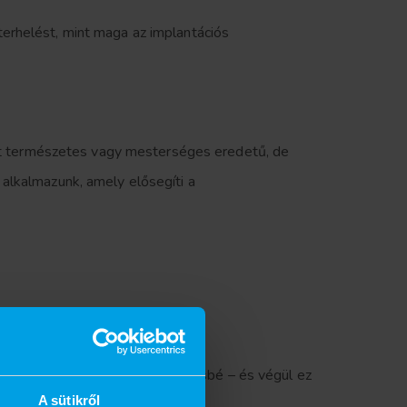
erhelést, mint maga az implantációs
het természetes vagy mesterséges eredetű, de
alkalmazunk, amely elősegíti a
ik: „Erre számítottam a legkevésbé – és végül ez
A sütikről