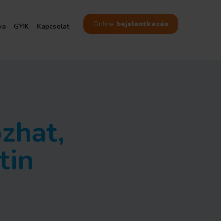
Online
bejelentkezés
ya
GYIK
Kapcsolat
10 helyen - Budapesten,
Szegeden és Kecskeméten
zhat,
tin