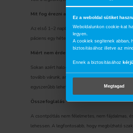
Mit fog érezni a beavatkozás után?
Ez a weboldal sütiket haszn
Weboldalunkon cookie-kat ha
Az első 1–2 napban előfordulhat enyhe duzzanat 
legyen.
páciens egy héten belül panaszmentes. A csontpó
A cookiek segítenek abban, h
biztosításához illetve az mi
Miért nem érdemes halogatni?
Ennek a biztosításához
kérj
Sokan azért halogatják az implantációt, mert attó
tovább várunk, annál inkább csökken a csontmenn
Megtagad
egyszerűbb lehet.
Összefoglalás
A csontpótlás nem félelmetes, nem fájdalmas, é
lehessen. A legfontosabb, hogy megbízható szake