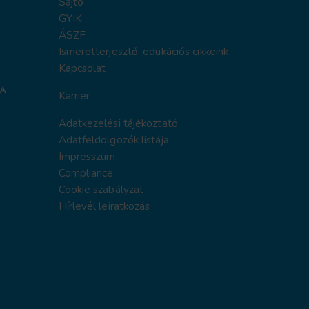
Sajtó
GYIK
ÁSZF
Ismeretterjesztő, edukációs cikkeink
Kapcsolat
Karrier
Adatkezelési tájékoztat
ó
Adatfeldolgozók listája
Impresszum
Compliance
Cookie szabályzat
Hírlevél leiratkozás