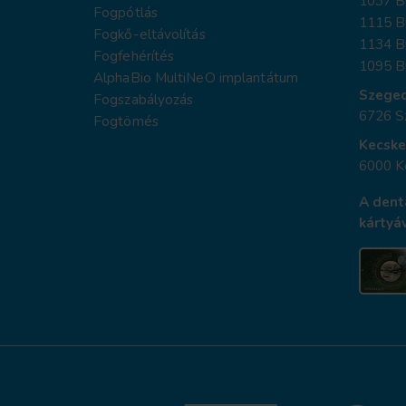
1037 Bu
Fogpótlás
1115 B
Fogkő-eltávolítás
1134 Bu
Fogfehérítés
1095 Bu
AlphaBio MultiNeO implantátum
Szege
Fogszabályozás
6726 Sz
Fogtömés
Kecsk
6000 K
A dent
kártyáv