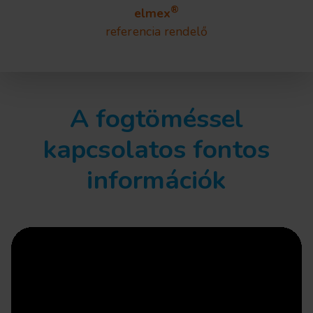
®
elmex
referencia rendelő
A fogtöméssel
kapcsolatos fontos
információk