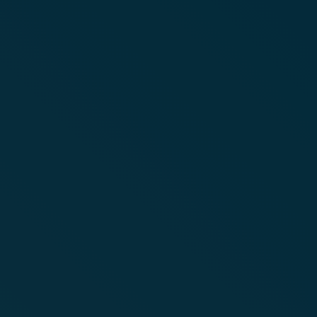
1+1 év Extra MindentMent gar
Akár 20% adókedvezmény egészségpénztár