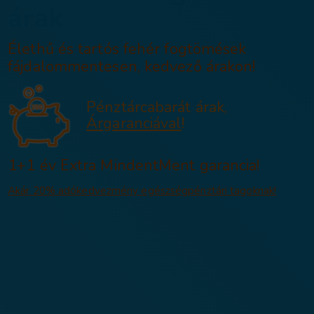
Esztétikus fogt
árak
Élethű és tartós fehér fogtöm
fájdalommentesen, kedvező ár
Pénztárcabarát ára
Árgaranciával
!