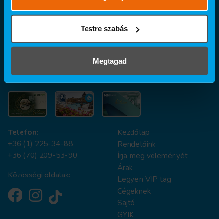
Szeged
6726 Szeged, Szent-Györgyi Albert utca 26.
Testre szabás
Kecskemét
6000 Kecskemét, Kölcsey utca 7/A
Megtagad
A dentálhigiéniai kezeléseket nálunk SZÉP kártyával is
fizetheti!
Telefon:
Kezdőlap
+36 (1) 225-34-88
Rendelőink
+36 (70) 209-53-90
Írja meg véleményét
Árak
Közösségi oldalak:
Legyen VIP tag
Cégeknek
Sajtó
GYIK