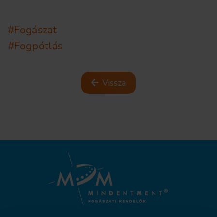
#Fogászat
#Fogpótlás
Vissza