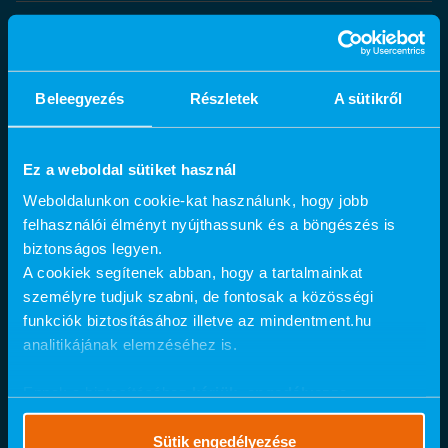
Kiemelt kezeléseink:
Fogpótlás
Fogkő-eltávolítás
Beleegyezés
Részletek
A sütikről
Fogfehérítés
AlphaBio MultiNeO implantátum
Fogszabályozás
Ez a weboldal sütiket használ
Fogtömés
Weboldalunkon cookie-kat használunk, hogy jobb
®
MindentMent
rendelők:
felhasználói élményt nyújthassunk és a böngészés is
Budapest
biztonságos legyen.
1054 Budapest, Báthory utca 24.
A cookiek segítenek abban, hogy a tartalmainkat
1024 Budapest, Retek utca 21-27.
személyre tudjuk szabni, de fontosak a közösségi
1149 Budapest, Pillangó utca 12.
funkciók biztosításához illetve az mindentment.hu
1054 Budapest, Báthory utca 23.
analitikájának elemzéséhez is.
1037 Budapest, Bécsi út 314/C
1115 Budapest, Bartók Béla út 105-113.
Ennek a biztosításához
kérjük, engedélyezze
1134 Budapest, Váci út 23-27.
számunkra a mérések használatát.
Részletes cookie
1095 Budapest, Soroksári út 44.
szabályzat
.
Sütik engedélyezése